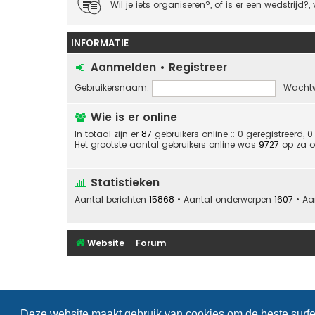
Wil je iets organiseren?, of is er een wedstrijd?, v
INFORMATIE
Aanmelden
•
Registreer
Gebruikersnaam:
Wacht
Wie is er online
In totaal zijn er
87
gebruikers online :: 0 geregistreerd,
Het grootste aantal gebruikers online was
9727
op za o
Statistieken
Aantal berichten
15868
• Aantal onderwerpen
1607
• Aa
Website
Forum
Deze website maakt gebruik van cookies om de beste surfe