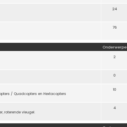
24
76
Onderwerpe
2
0
10
icopters / Quadcopters en Hextacopters
4
, roterende vleugel.