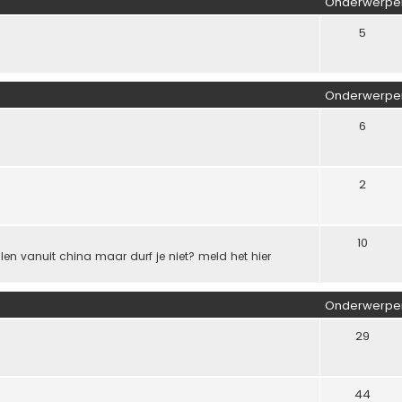
Onderwerpe
5
Onderwerpe
6
2
10
ellen vanuit china maar durf je niet? meld het hier
Onderwerpe
29
44