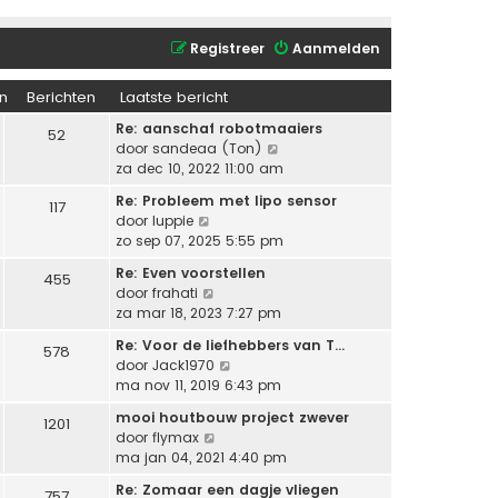
Registreer
Aanmelden
n
Berichten
Laatste bericht
Re: aanschaf robotmaaiers
52
B
door
sandeaa (Ton)
e
za dec 10, 2022 11:00 am
k
Re: Probleem met lipo sensor
117
i
B
door
luppie
j
e
zo sep 07, 2025 5:55 pm
k
k
l
Re: Even voorstellen
455
i
a
B
door
frahati
j
a
e
za mar 18, 2023 7:27 pm
k
t
k
l
Re: Voor de liefhebbers van T…
s
578
i
a
B
door
Jack1970
t
j
a
e
ma nov 11, 2019 6:43 pm
e
k
t
k
b
l
mooi houtbouw project zwever
s
1201
i
e
a
B
door
flymax
t
j
r
a
e
ma jan 04, 2021 4:40 pm
e
k
i
t
k
b
l
c
Re: Zomaar een dagje vliegen
s
757
i