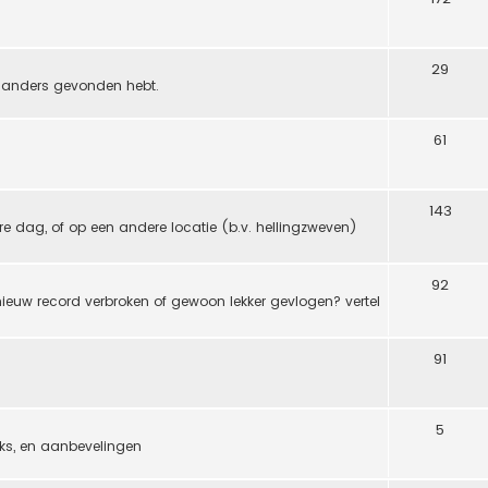
29
ns anders gevonden hebt.
61
143
e dag, of op een andere locatie (b.v. hellingzweven)
92
ieuw record verbroken of gewoon lekker gevlogen? vertel
91
5
icks, en aanbevelingen