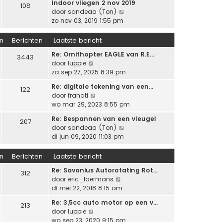
l
s
Indoor vliegen 2 nov 2019
e
108
i
h
a
t
B
door
sandeaa (Ton)
r
j
t
a
e
e
zo nov 03, 2019 1:55 pm
i
k
t
b
k
c
l
s
e
i
n
Berichten
Laatste bericht
h
a
t
r
j
t
a
e
Re: Ornithopter EAGLE van R.E…
i
k
3443
t
b
B
door
luppie
c
l
s
e
e
za sep 27, 2025 8:39 pm
h
a
t
r
k
t
a
e
Re: digitale tekening van een…
122
i
i
t
b
B
door
frahati
c
j
s
e
e
wo mar 29, 2023 8:55 pm
h
k
t
r
k
t
l
e
Re: Bespannen van een vleugel
207
i
i
a
b
B
door
sandeaa (Ton)
c
j
a
e
e
di jun 09, 2020 11:03 pm
h
k
t
r
k
t
l
s
i
i
n
Berichten
Laatste bericht
a
t
c
j
a
e
Re: Savonius Autorotating Rot…
h
k
312
t
b
B
door
eric_laermans
t
l
s
e
e
di mei 22, 2018 8:15 am
a
t
r
k
a
e
Re: 3,5cc auto motor op een v…
213
i
i
t
B
b
door
luppie
c
j
s
e
e
wo sep 23, 2020 9:15 pm