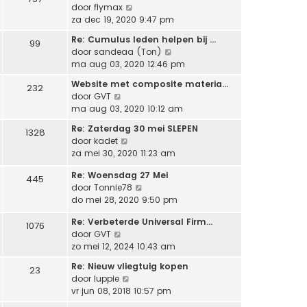
e
a
h
B
door
flymax
t
j
r
a
t
e
za dec 19, 2020 9:47 pm
e
k
i
t
k
b
l
c
Re: Cumulus leden helpen bij …
s
99
i
e
a
h
B
door
sandeaa (Ton)
t
j
r
a
t
e
ma aug 03, 2020 12:46 pm
e
k
i
t
k
b
l
c
Website met composite materia…
s
232
i
e
a
h
B
door
GVT
t
j
r
a
t
e
ma aug 03, 2020 10:12 am
e
k
i
t
k
b
l
c
Re: Zaterdag 30 mei SLEPEN
s
1328
i
e
a
h
B
door
kadet
t
j
r
a
t
e
za mei 30, 2020 11:23 am
e
k
i
t
k
b
l
c
s
Re: Woensdag 27 Mei
i
445
e
a
h
B
t
door
Tonnie78
j
r
a
t
e
e
do mei 28, 2020 9:50 pm
k
i
t
k
b
l
c
s
Re: Verbeterde Universal Firm…
i
e
1076
a
h
t
B
door
GVT
j
r
a
t
e
e
zo mei 12, 2024 10:43 am
k
i
t
b
k
l
c
s
Re: Nieuw vliegtuig kopen
e
23
i
a
h
t
B
door
luppie
r
j
a
t
e
e
vr jun 08, 2018 10:57 pm
i
k
t
b
k
c