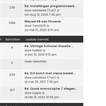
h
k
t
k
r
t
l
e
Re: Instellingen programmeerk…
239
i
i
a
b
B
door
sandeaa (Ton)
j
c
a
e
e
wo aug 12, 2020 7:43 pm
k
h
t
r
k
l
t
Nieuwe K8 van Phoenix
s
1396
i
i
a
B
door
Tonnie78
t
c
j
a
e
zo mei 10, 2020 9:01 am
e
h
k
t
k
b
t
l
s
i
e
n
Berichten
Laatste bericht
a
t
j
r
a
e
Re: Vintage Schluter Gazelle …
k
9
i
t
b
B
door
foetsie
l
c
s
e
e
vr jan 10, 2014 8:31 pm
a
h
t
r
k
a
t
e
Geen berichten
0
i
i
t
b
c
j
s
e
h
k
t
Re: DJI komt met nieuw beleid…
r
224
t
l
e
B
door
sandeaa (Ton)
i
a
b
e
di mei 30, 2017 7:39 pm
c
a
e
k
h
t
Re: Quad monocopter / vliegen…
r
107
i
t
B
s
door
luppie
i
j
e
t
di feb 15, 2022 10:58 pm
c
k
k
e
h
l
i
b