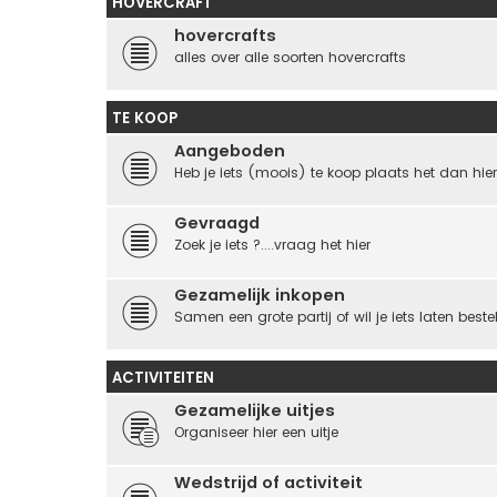
HOVERCRAFT
hovercrafts
alles over alle soorten hovercrafts
TE KOOP
Aangeboden
Heb je iets (moois) te koop plaats het dan hier
Gevraagd
Zoek je iets ?....vraag het hier
Gezamelijk inkopen
Samen een grote partij of wil je iets laten best
ACTIVITEITEN
Gezamelijke uitjes
Organiseer hier een uitje
Wedstrijd of activiteit