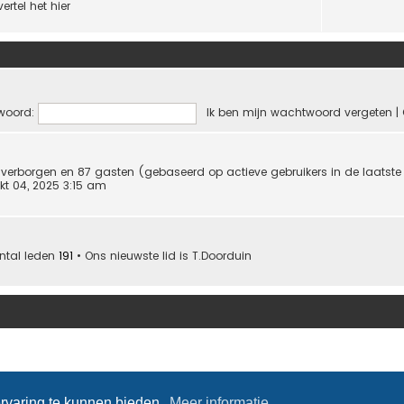
ertel het hier
woord:
Ik ben mijn wachtwoord vergeten
|
 0 verborgen en 87 gasten (gebaseerd op actieve gebruikers in de laatst
kt 04, 2025 3:15 am
ntal leden
191
• Ons nieuwste lid is
T.Doorduin
rvaring te kunnen bieden.
Meer informatie