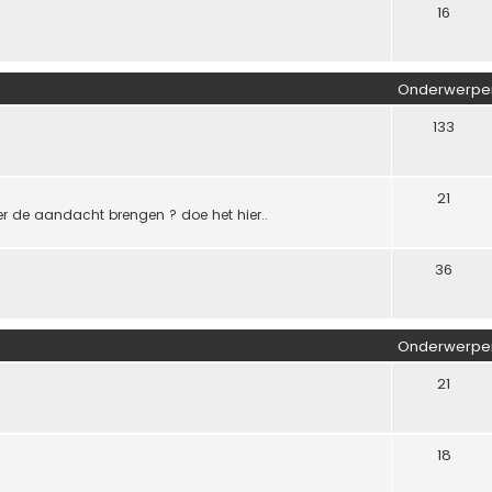
16
Onderwerpe
133
21
der de aandacht brengen ? doe het hier..
36
Onderwerpe
21
18