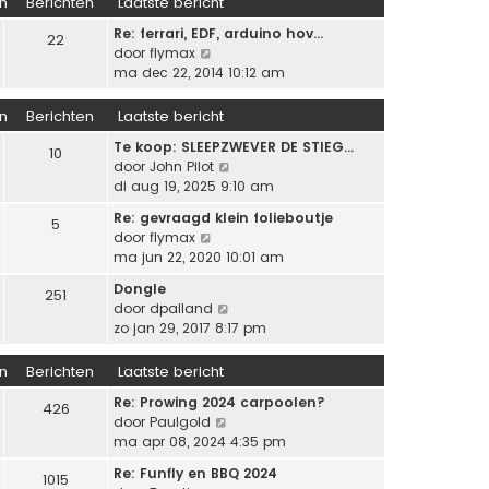
n
Berichten
Laatste bericht
t
a
j
e
a
Re: ferrari, EDF, arduino hov…
k
r
22
t
B
door
flymax
l
i
s
e
ma dec 22, 2014 10:12 am
a
c
t
k
a
h
e
i
n
Berichten
Laatste bericht
t
t
b
j
s
e
Te koop: SLEEPZWEVER DE STIEG…
k
10
t
r
B
door
John Pilot
l
e
i
e
di aug 19, 2025 9:10 am
a
b
c
k
a
e
Re: gevraagd klein folieboutje
h
5
i
t
r
B
door
flymax
t
j
s
i
e
ma jun 22, 2020 10:01 am
k
t
c
k
l
e
Dongle
h
251
i
a
b
B
door
dpalland
t
j
a
e
e
zo jan 29, 2017 8:17 pm
k
t
r
k
l
s
i
i
n
Berichten
Laatste bericht
a
t
c
j
a
e
Re: Prowing 2024 carpoolen?
h
k
426
t
B
b
door
Paulgold
t
l
s
e
e
ma apr 08, 2024 4:35 pm
a
t
k
r
a
e
Re: Funfly en BBQ 2024
1015
i
i
t