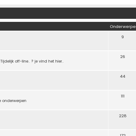
Onderwerpe
9
26
ijk off-line.. ? je vind het hier..
44
111
de onderwerpen
228
172