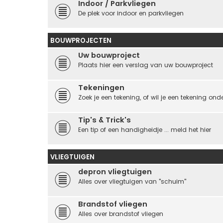
Indoor / Parkvliegen
De plek voor indoor en parkvliegen
BOUWPROJECTEN
Uw bouwproject
Plaats hier een verslag van uw bouwproject
Tekeningen
Zoek je een tekening, of wil je een tekening on
Tip's & Trick's
Een tip of een handigheidje ... meld het hier
VLIEGTUIGEN
depron vliegtuigen
Alles over vliegtuigen van "schuim"
Brandstof vliegen
Alles over brandstof vliegen