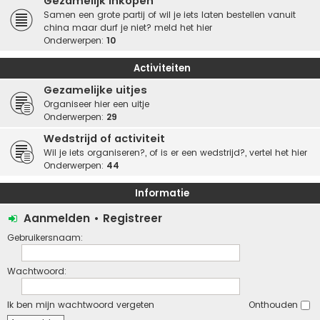
Gezamelijk inkopen
Samen een grote partij of wil je iets laten bestellen vanuit
china maar durf je niet? meld het hier
Onderwerpen:
10
Activiteiten
Gezamelijke uitjes
Organiseer hier een uitje
Onderwerpen:
29
Wedstrijd of activiteit
Wil je iets organiseren?, of is er een wedstrijd?, vertel het hier
Onderwerpen:
44
Informatie
Aanmelden
•
Registreer
Gebruikersnaam:
Wachtwoord:
Ik ben mijn wachtwoord vergeten
Onthouden