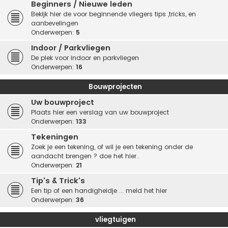
Beginners / Nieuwe leden
Bekijk hier de voor beginnende vliegers tips ,tricks, en
aanbevelingen
Onderwerpen:
5
Indoor / Parkvliegen
De plek voor indoor en parkvliegen
Onderwerpen:
16
Bouwprojecten
Uw bouwproject
Plaats hier een verslag van uw bouwproject
Onderwerpen:
133
Tekeningen
Zoek je een tekening, of wil je een tekening onder de
aandacht brengen ? doe het hier..
Onderwerpen:
21
Tip's & Trick's
Een tip of een handigheidje ... meld het hier
Onderwerpen:
36
vliegtuigen