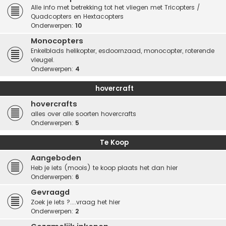
Alle info met betrekking tot het vliegen met Tricopters /
Quadcopters en Hextacopters
Onderwerpen:
10
Monocopters
Enkelblads helikopter, esdoornzaad, monocopter, roterende
vleugel.
Onderwerpen:
4
hovercraft
hovercrafts
alles over alle soorten hovercrafts
Onderwerpen:
5
Te Koop
Aangeboden
Heb je iets (moois) te koop plaats het dan hier
Onderwerpen:
6
Gevraagd
Zoek je iets ?....vraag het hier
Onderwerpen:
2