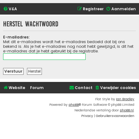
V&A
Registreer
Aanmelden
Herstel wachtwoord
E-mailadres:
Met dit e-mailadres wordt het e-mailadres bedoeld dat bij ons
bekend is. Als je het e-mailadres nog nooit hebt gewijzigd, is dit het
e-mailadres dat je hebt gebruikt bij de registratie.
Website
Forum
Contact
Verwijder cookies
Flat Style by
Ian Bradley
Powered by
phpBB
® Forum Software © phpBB Limited
Nederlandse vertaling door
phpBB.nl
.
Privacy
|
Gebruikersvoorwaarden