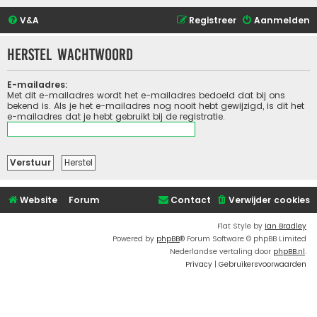
V&A
Registreer
Aanmelden
Herstel wachtwoord
E-mailadres:
Met dit e-mailadres wordt het e-mailadres bedoeld dat bij ons
bekend is. Als je het e-mailadres nog nooit hebt gewijzigd, is dit het
e-mailadres dat je hebt gebruikt bij de registratie.
Website
Forum
Contact
Verwijder cookies
Flat Style by
Ian Bradley
Powered by
phpBB
® Forum Software © phpBB Limited
Nederlandse vertaling door
phpBB.nl
.
Privacy
|
Gebruikersvoorwaarden