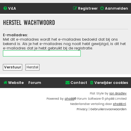
V&A
Registreer
Aanmelden
Herstel wachtwoord
E-mailadres:
Met dit e-mailadres wordt het e-mailadres bedoeld dat bij ons
bekend is. Als je het e-mailadres nog nooit hebt gewijzigd, is dit het
e-mailadres dat je hebt gebruikt bij de registratie.
Website
Forum
Contact
Verwijder cookies
Flat Style by
Ian Bradley
Powered by
phpBB
® Forum Software © phpBB Limited
Nederlandse vertaling door
phpBB.nl
.
Privacy
|
Gebruikersvoorwaarden