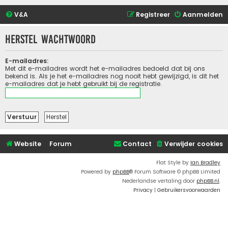
V&A
Registreer
Aanmelden
Herstel wachtwoord
E-mailadres:
Met dit e-mailadres wordt het e-mailadres bedoeld dat bij ons
bekend is. Als je het e-mailadres nog nooit hebt gewijzigd, is dit het
e-mailadres dat je hebt gebruikt bij de registratie.
Website
Forum
Contact
Verwijder cookies
Flat Style by
Ian Bradley
Powered by
phpBB
® Forum Software © phpBB Limited
Nederlandse vertaling door
phpBB.nl
.
Privacy
|
Gebruikersvoorwaarden