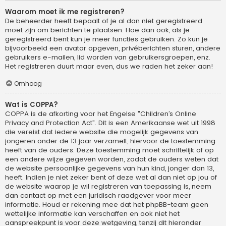
Waarom moet ik me registreren?
De beheerder heeft bepaalt of je al dan niet geregistreerd
moet zijn om berichten te plaatsen. Hoe dan ook, als je
geregistreerd bent kun je meer functies gebruiken. Zo kun je
bijvoorbeeld een avatar opgeven, privéberichten sturen, andere
gebruikers e-mailen, lid worden van gebruikersgroepen, enz.
Het registreren duurt maar even, dus we raden het zeker aan!
Omhoog
Wat is COPPA?
COPPA is de afkorting voor het Engelse "Children’s Online
Privacy and Protection Act". Dit is een Amerikaanse wet uit 1998
die vereist dat iedere website die mogelijk gegevens van
jongeren onder de 13 jaar verzamelt, hiervoor de toestemming
heeft van de ouders. Deze toestemming moet schriftelijk of op
een andere wijze gegeven worden, zodat de ouders weten dat
de website persoonlijke gegevens van hun kind, jonger dan 13,
heeft. Indien je niet zeker bent of deze wet al dan niet op jou of
de website waarop je wil registreren van toepassing is, neem
dan contact op met een juridisch raadgever voor meer
informatie. Houd er rekening mee dat het phpBB-team geen
wettelijke informatie kan verschaffen en ook niet het
aanspreekpunt is voor deze wetgeving, tenzij dit hieronder