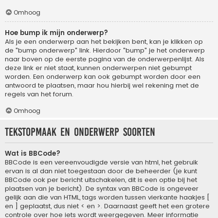
Omhoog
Hoe bump ik mijn onderwerp?
Als je een onderwerp aan het bekijken bent, kan je klikken op
de "bump onderwerp" link. Hierdoor "bump" je het onderwerp
naar boven op de eerste pagina van de onderwerpenlijst. Als
deze link er niet staat, kunnen onderwerpen niet gebumpt
worden. Een onderwerp kan ook gebumpt worden door een
antwoord te plaatsen, maar hou hierbij wel rekening met de
regels van het forum.
Omhoog
Tekstopmaak en onderwerp soorten
Wat is BBCode?
BBCode is een vereenvoudigde versie van html, het gebruik
ervan is al dan niet toegestaan door de beheerder (je kunt
BBCode ook per bericht uitschakelen, dit is een optie bij het
plaatsen van je bericht). De syntax van BBCode is ongeveer
gelijk aan die van HTML, tags worden tussen vierkante haakjes [
en ] geplaatst, dus niet < en >. Daarnaast geeft het een grotere
controle over hoe iets wordt weergegeven. Meer informatie