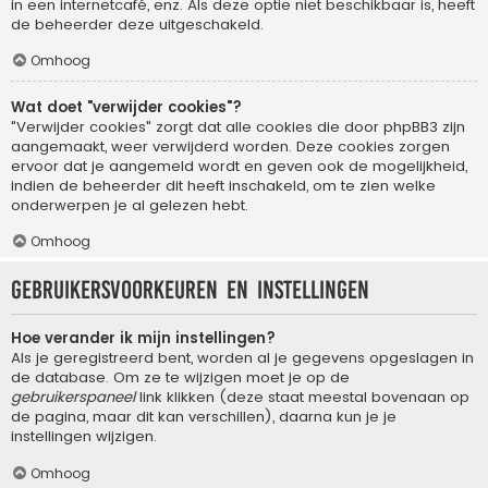
in een internetcafé, enz. Als deze optie niet beschikbaar is, heeft
de beheerder deze uitgeschakeld.
Omhoog
Wat doet "verwijder cookies"?
"Verwijder cookies" zorgt dat alle cookies die door phpBB3 zijn
aangemaakt, weer verwijderd worden. Deze cookies zorgen
ervoor dat je aangemeld wordt en geven ook de mogelijkheid,
indien de beheerder dit heeft inschakeld, om te zien welke
onderwerpen je al gelezen hebt.
Omhoog
Gebruikersvoorkeuren en instellingen
Hoe verander ik mijn instellingen?
Als je geregistreerd bent, worden al je gegevens opgeslagen in
de database. Om ze te wijzigen moet je op de
gebruikerspaneel
link klikken (deze staat meestal bovenaan op
de pagina, maar dit kan verschillen), daarna kun je je
instellingen wijzigen.
Omhoog