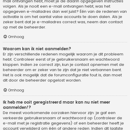
mail ontvangen hebt, moet je de daarin opgegeven instructies
volgen. Als je nooit een e-mail ontvangen hebt, was het
opgegeven e-mailadres dan wel juist? Één van de redenen van
activatie is om het aantal valse accounts te doen dalen. Als je
zeker bent dat je e-mailadres correct was, neem dan contact
op met de beheerder.
Omhoog
Waarom kan ik niet aanmelden?
Er zijn verschillende redenen mogelijk waarom je dit probleem
hebt. Controleer eerst of je gebruikersnaam en wachtwoord
kloppen. Indien ze correct zijn, kun je contact opnemen met de
beheerder om er zeker van te zijn dat je niet verbannen bent.
Het is ook mogelijk dat de forumconfiguratie fout is, dan moet
dit door de beheerder opgelost worden.
Omhoog
Ik heb me ooit geregistreerd maar kan nu niet meer
aanmelden!?
De meest voorkomende oorzaken hiervoor zijn: je gaf een
verkeerde gebruikersnaam of wachtwoord op (controleer de
e-mail met je registratie gegevens) of een beheerder heeft je
account verwijderd om één of andere reden. Indien dit laatste