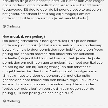
aanvinken als je een bericht plaatst. Je kunt er ook voor zorgen
dat je onderschrift automatisch aan ieder nieuw bericht wordt
toegevoegd. Dit doe je door de bijhorende optie te activeren in
het gebruikerspaneel (het is nog altijd mogelijk om het
onderschrift uit te schakelen als je het bericht plaatst).
Omhoog
Hoe maak ik een peiling?
Een peiling aanmaken is heel gemakkelijk, als je een nieuw
onderwerp aanmaakt (of het eerste bericht in een onderwerp
bewerkt en als je daar permissies voor hebt) zou je een "voeg
peiling toe" tabblad moeten zien onderaan het berichten-
gedeelte (als je dit tabblad niet kan zien, heb je niet de juiste
permissies om peilingen aan te maken). Je moet een titel voor
de peiling invullen bij "peilingsvraag" en dan minstens 2
mogelijkheden invullen in het "peilingopties"-tekstgedeelte
(limiet is ingesteld door de beheerder), met elke optie
gescheiden door middel van een nieuwe regel. Je kunt ook
instellen hoeveel opties een gebruiker mag kiezen onder
"opties per gebruiker" en een tijdslimiet in dagen voor de
peiling (0 is een peiling van oneindige duur).
Omhoog