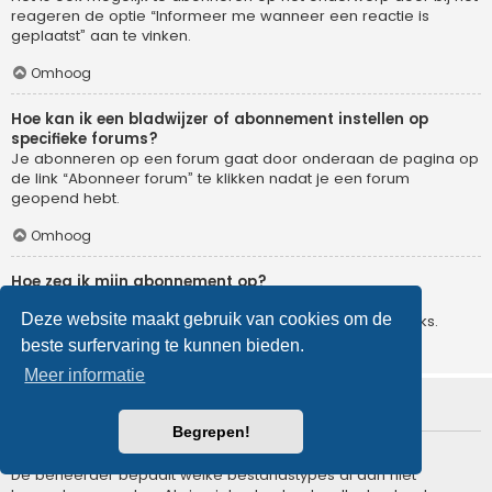
reageren de optie “Informeer me wanneer een reactie is
geplaatst” aan te vinken.
Omhoog
Hoe kan ik een bladwijzer of abonnement instellen op
specifieke forums?
Je abonneren op een forum gaat door onderaan de pagina op
de link “Abonneer forum” te klikken nadat je een forum
geopend hebt.
Omhoog
Hoe zeg ik mijn abonnement op?
Om je abonnement op te zeggen, ga je naar het
Deze website maakt gebruik van cookies om de
gebruikerspaneel en klik je op de hier voor dienende links.
beste surfervaring te kunnen bieden.
Omhoog
Meer informatie
Bijlagen
Begrepen!
Welke bijlagen worden toegestaan op dit forum?
De beheerder bepaalt welke bestandstypes al dan niet