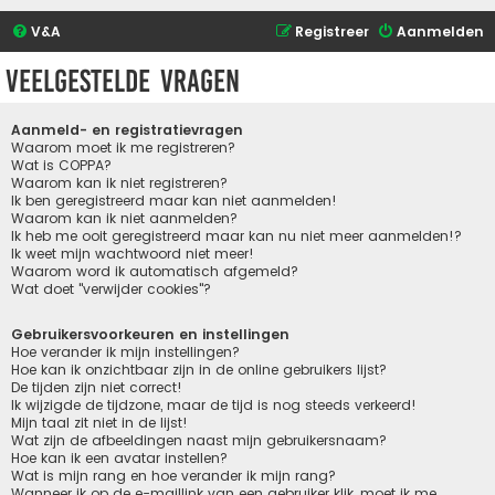
V&A
Registreer
Aanmelden
Veelgestelde vragen
Aanmeld- en registratievragen
Waarom moet ik me registreren?
Wat is COPPA?
Waarom kan ik niet registreren?
Ik ben geregistreerd maar kan niet aanmelden!
Waarom kan ik niet aanmelden?
Ik heb me ooit geregistreerd maar kan nu niet meer aanmelden!?
Ik weet mijn wachtwoord niet meer!
Waarom word ik automatisch afgemeld?
Wat doet "verwijder cookies"?
Gebruikersvoorkeuren en instellingen
Hoe verander ik mijn instellingen?
Hoe kan ik onzichtbaar zijn in de online gebruikers lijst?
De tijden zijn niet correct!
Ik wijzigde de tijdzone, maar de tijd is nog steeds verkeerd!
Mijn taal zit niet in de lijst!
Wat zijn de afbeeldingen naast mijn gebruikersnaam?
Hoe kan ik een avatar instellen?
Wat is mijn rang en hoe verander ik mijn rang?
Wanneer ik op de e-maillink van een gebruiker klik, moet ik me