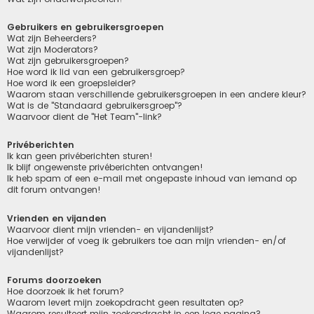
Gebruikers en gebruikersgroepen
Wat zijn Beheerders?
Wat zijn Moderators?
Wat zijn gebruikersgroepen?
Hoe word ik lid van een gebruikersgroep?
Hoe word ik een groepsleider?
Waarom staan verschillende gebruikersgroepen in een andere kleur?
Wat is de "Standaard gebruikersgroep"?
Waarvoor dient de "Het Team"-link?
Privéberichten
Ik kan geen privéberichten sturen!
Ik blijf ongewenste privéberichten ontvangen!
Ik heb spam of een e-mail met ongepaste inhoud van iemand op
dit forum ontvangen!
Vrienden en vijanden
Waarvoor dient mijn vrienden- en vijandenlijst?
Hoe verwijder of voeg ik gebruikers toe aan mijn vrienden- en/of
vijandenlijst?
Forums doorzoeken
Hoe doorzoek ik het forum?
Waarom levert mijn zoekopdracht geen resultaten op?
Waarom resulteert mijn zoekopdracht in een lege pagina?