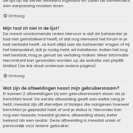
de tijd op de server verkeerd ingesteld en zullen de beheerders
een aanpassing moeten doen.
Omhoog
Mijn taal zit niet in de lijst!
De meest voorkomende reden hiervoor is dat de beheerder je
taal niet geïnstalleerd heeft, of dat nog niemand het forum in je
taal vertaald heeft. Je kunt altijd aan de beheerder vragen of hij
het talenpakket, dat je nodig hebt, wil installeren. Indien het nog
niet bestaat, mag je gerust de vertaling maken. Meer informatie
hieromtrent kan gevonden worden op de website van phpBB
Limited (de link staat onderaan iedere pagina).
Omhoog
Wat zijn de afbeeldingen naast mijn gebruikersnaam?
Er kunnen 2 afbeeldingen bij een gebruikersnaam staan als je
berichten leest. De eerste afbeelding geeft aan welke rang je
hebt, meestal zijn dit sterretjes of blokjes die aangeven hoeveel
berichten je geplaatst hebt of wat je status is. Hieronder kan
nog een tweede, meestal grotere, afbeelding staan, beter
bekend als een avatar. Deze afbeelding is meestal uniek of
persoonlijk voor iedere gebruiker.