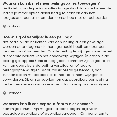
Waarom kan ik niet meer peilingsopties toevoegen?
De limiet voor de peilingsopties is ingesteld door de beheerder.
Indien je meer opties denkt nodig te hebben dan het
toegestane aantal, neem dan contact op met de beheerder.
Omhoog
Hoe wijzig of verwijder ik een peiling?
Net zoals bij de berichten kan een peiling alleen gewijzigd
worden door degene die hem gemaakt heeft, en door een
moderator of beheerder. Om de peiling te wijzigen moet je het
allereerste bericht van het onderwerp wijzigen (hieraan is de
peiling gekoppeld). Als er nog geen stemmen zijn uitgebracht,
kunnen gebruikers de peiling verwijderen of iedere
peilingsoptie wijzigen. Maar, als er reeds gestemd is, dan
kunnen alleen moderators of beheerders hem wijzigen of
verwijderen. Dit om te voorkomen dat gebruikers een peiling
maken en deze daarna vervalsen door de opties te wijzigen.
Omhoog
Waarom kan ik een bepaald forum niet openen?
Sommige forums zijn mogelijk alleen toegankelijk voor
bepaalde gebruikers of gebruikersgroepen. Om berichten te