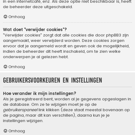
in een internetcafé, enz. Als deze optie niet beschikbaar is, heeft
de beheerder deze uitgeschakeld.
Omhoog
Wat doet "verwijder cookies"?
"Verwijder cookies" zorgt dat alle cookies die door phpBB3 zijn
aangemaakt, weer verwijderd worden. Deze cookies zorgen
ervoor dat je aangemeld wordt en geven ook de mogelijkheid,
indien de beheerder dit heeft inschakeld, om te zien welke
onderwerpen je al gelezen hebt.
Omhoog
Gebruikersvoorkeuren en instellingen
Hoe verander ik mijn instellingen?
Als je geregistreerd bent, worden al je gegevens opgeslagen in
de database. Om ze te wijzigen moet je op de
gebruikerspaneel
link klikken (deze staat meestal bovenaan op
de pagina, maar dit kan verschillen), daarna kun je je
instellingen wijzigen.
Omhoog