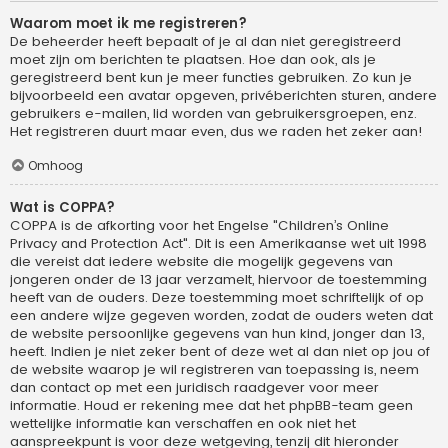
Waarom moet ik me registreren?
De beheerder heeft bepaalt of je al dan niet geregistreerd
moet zijn om berichten te plaatsen. Hoe dan ook, als je
geregistreerd bent kun je meer functies gebruiken. Zo kun je
bijvoorbeeld een avatar opgeven, privéberichten sturen, andere
gebruikers e-mailen, lid worden van gebruikersgroepen, enz.
Het registreren duurt maar even, dus we raden het zeker aan!
Omhoog
Wat is COPPA?
COPPA is de afkorting voor het Engelse "Children’s Online
Privacy and Protection Act". Dit is een Amerikaanse wet uit 1998
die vereist dat iedere website die mogelijk gegevens van
jongeren onder de 13 jaar verzamelt, hiervoor de toestemming
heeft van de ouders. Deze toestemming moet schriftelijk of op
een andere wijze gegeven worden, zodat de ouders weten dat
de website persoonlijke gegevens van hun kind, jonger dan 13,
heeft. Indien je niet zeker bent of deze wet al dan niet op jou of
de website waarop je wil registreren van toepassing is, neem
dan contact op met een juridisch raadgever voor meer
informatie. Houd er rekening mee dat het phpBB-team geen
wettelijke informatie kan verschaffen en ook niet het
aanspreekpunt is voor deze wetgeving, tenzij dit hieronder