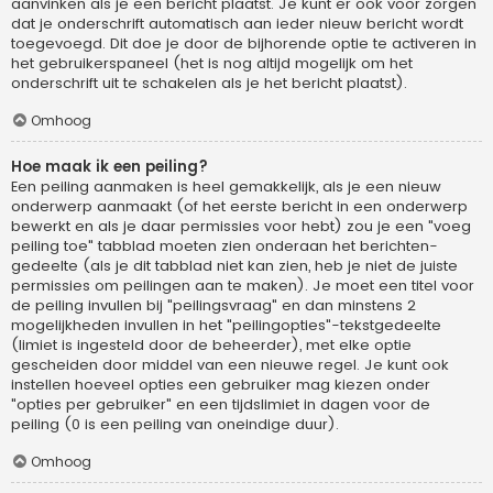
aanvinken als je een bericht plaatst. Je kunt er ook voor zorgen
dat je onderschrift automatisch aan ieder nieuw bericht wordt
toegevoegd. Dit doe je door de bijhorende optie te activeren in
het gebruikerspaneel (het is nog altijd mogelijk om het
onderschrift uit te schakelen als je het bericht plaatst).
Omhoog
Hoe maak ik een peiling?
Een peiling aanmaken is heel gemakkelijk, als je een nieuw
onderwerp aanmaakt (of het eerste bericht in een onderwerp
bewerkt en als je daar permissies voor hebt) zou je een "voeg
peiling toe" tabblad moeten zien onderaan het berichten-
gedeelte (als je dit tabblad niet kan zien, heb je niet de juiste
permissies om peilingen aan te maken). Je moet een titel voor
de peiling invullen bij "peilingsvraag" en dan minstens 2
mogelijkheden invullen in het "peilingopties"-tekstgedeelte
(limiet is ingesteld door de beheerder), met elke optie
gescheiden door middel van een nieuwe regel. Je kunt ook
instellen hoeveel opties een gebruiker mag kiezen onder
"opties per gebruiker" en een tijdslimiet in dagen voor de
peiling (0 is een peiling van oneindige duur).
Omhoog