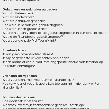
Gebruikers en gebruikersgroepen
Wat zijn Beheerders?
Wat zijn Moderators?
Wat zijn gebruikersgroepen?
Hoe word ik lid van een gebruikersgroep?
Hoe word ik een groepsleider?
Waarom staan verschillende gebruikersgroepen in een andere kleur?
Wat is de "Standaard gebruikersgroep"?
Waarvoor dient de "Het Team"-link?
Privéberichten
Ik kan geen privéberichten sturen!
Ik blijf ongewenste privéberichten ontvangen!
Ik heb spam of een e-mail met ongepaste inhoud van iemand op
dit forum ontvangen!
Vrienden en vijanden
Waarvoor dient mijn vrienden- en vijandenlijst?
Hoe verwijder of voeg ik gebruikers toe aan mijn vrienden- en/of
vijandenlijst?
Forums doorzoeken
Hoe doorzoek ik het forum?
Waarom levert mijn zoekopdracht geen resultaten op?
Waarom resulteert mijn zoekopdracht in een lege pagina?