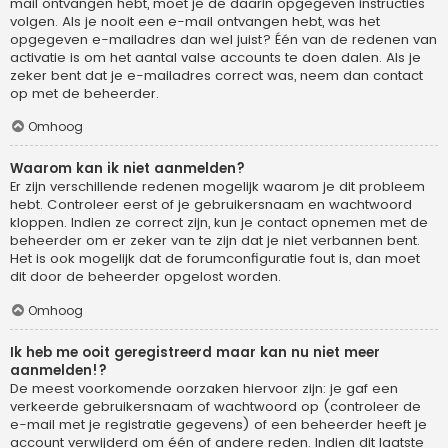
mail ontvangen hebt, moet je de daarin opgegeven instructies
volgen. Als je nooit een e-mail ontvangen hebt, was het
opgegeven e-mailadres dan wel juist? Één van de redenen van
activatie is om het aantal valse accounts te doen dalen. Als je
zeker bent dat je e-mailadres correct was, neem dan contact
op met de beheerder.
Omhoog
Waarom kan ik niet aanmelden?
Er zijn verschillende redenen mogelijk waarom je dit probleem
hebt. Controleer eerst of je gebruikersnaam en wachtwoord
kloppen. Indien ze correct zijn, kun je contact opnemen met de
beheerder om er zeker van te zijn dat je niet verbannen bent.
Het is ook mogelijk dat de forumconfiguratie fout is, dan moet
dit door de beheerder opgelost worden.
Omhoog
Ik heb me ooit geregistreerd maar kan nu niet meer
aanmelden!?
De meest voorkomende oorzaken hiervoor zijn: je gaf een
verkeerde gebruikersnaam of wachtwoord op (controleer de
e-mail met je registratie gegevens) of een beheerder heeft je
account verwijderd om één of andere reden. Indien dit laatste