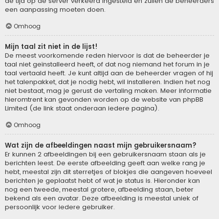
de tijd op de server verkeerd ingesteld en zullen de beheerders
een aanpassing moeten doen.
Omhoog
Mijn taal zit niet in de lijst!
De meest voorkomende reden hiervoor is dat de beheerder je
taal niet geïnstalleerd heeft, of dat nog niemand het forum in je
taal vertaald heeft. Je kunt altijd aan de beheerder vragen of hij
het talenpakket, dat je nodig hebt, wil installeren. Indien het nog
niet bestaat, mag je gerust de vertaling maken. Meer informatie
hieromtrent kan gevonden worden op de website van phpBB
Limited (de link staat onderaan iedere pagina).
Omhoog
Wat zijn de afbeeldingen naast mijn gebruikersnaam?
Er kunnen 2 afbeeldingen bij een gebruikersnaam staan als je
berichten leest. De eerste afbeelding geeft aan welke rang je
hebt, meestal zijn dit sterretjes of blokjes die aangeven hoeveel
berichten je geplaatst hebt of wat je status is. Hieronder kan
nog een tweede, meestal grotere, afbeelding staan, beter
bekend als een avatar. Deze afbeelding is meestal uniek of
persoonlijk voor iedere gebruiker.