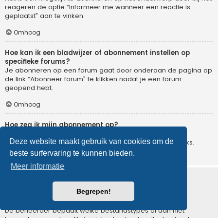
reageren de optie “Informeer me wanneer een reactie is
geplaatst” aan te vinken.
Omhoog
Hoe kan ik een bladwijzer of abonnement instellen op
specifieke forums?
Je abonneren op een forum gaat door onderaan de pagina op
de link “Abonneer forum” te klikken nadat je een forum
geopend hebt.
Omhoog
Hoe zeg ik mijn abonnement op?
Om je abonnement op te zeggen, ga je naar het
Deze website maakt gebruik van cookies om de
gebruikerspaneel en klik je op de hier voor dienende links.
beste surfervaring te kunnen bieden.
Omhoog
Meer informatie
Bijlagen
Begrepen!
Welke bijlagen worden toegestaan op dit forum?
De beheerder bepaalt welke bestandstypes al dan niet