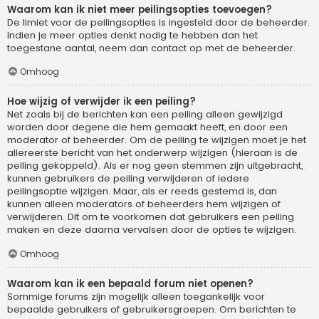
Waarom kan ik niet meer peilingsopties toevoegen?
De limiet voor de peilingsopties is ingesteld door de beheerder.
Indien je meer opties denkt nodig te hebben dan het
toegestane aantal, neem dan contact op met de beheerder.
Omhoog
Hoe wijzig of verwijder ik een peiling?
Net zoals bij de berichten kan een peiling alleen gewijzigd
worden door degene die hem gemaakt heeft, en door een
moderator of beheerder. Om de peiling te wijzigen moet je het
allereerste bericht van het onderwerp wijzigen (hieraan is de
peiling gekoppeld). Als er nog geen stemmen zijn uitgebracht,
kunnen gebruikers de peiling verwijderen of iedere
peilingsoptie wijzigen. Maar, als er reeds gestemd is, dan
kunnen alleen moderators of beheerders hem wijzigen of
verwijderen. Dit om te voorkomen dat gebruikers een peiling
maken en deze daarna vervalsen door de opties te wijzigen.
Omhoog
Waarom kan ik een bepaald forum niet openen?
Sommige forums zijn mogelijk alleen toegankelijk voor
bepaalde gebruikers of gebruikersgroepen. Om berichten te