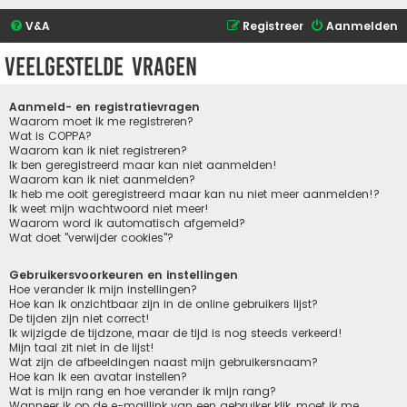
V&A
Registreer
Aanmelden
Veelgestelde vragen
Aanmeld- en registratievragen
Waarom moet ik me registreren?
Wat is COPPA?
Waarom kan ik niet registreren?
Ik ben geregistreerd maar kan niet aanmelden!
Waarom kan ik niet aanmelden?
Ik heb me ooit geregistreerd maar kan nu niet meer aanmelden!?
Ik weet mijn wachtwoord niet meer!
Waarom word ik automatisch afgemeld?
Wat doet "verwijder cookies"?
Gebruikersvoorkeuren en instellingen
Hoe verander ik mijn instellingen?
Hoe kan ik onzichtbaar zijn in de online gebruikers lijst?
De tijden zijn niet correct!
Ik wijzigde de tijdzone, maar de tijd is nog steeds verkeerd!
Mijn taal zit niet in de lijst!
Wat zijn de afbeeldingen naast mijn gebruikersnaam?
Hoe kan ik een avatar instellen?
Wat is mijn rang en hoe verander ik mijn rang?
Wanneer ik op de e-maillink van een gebruiker klik, moet ik me