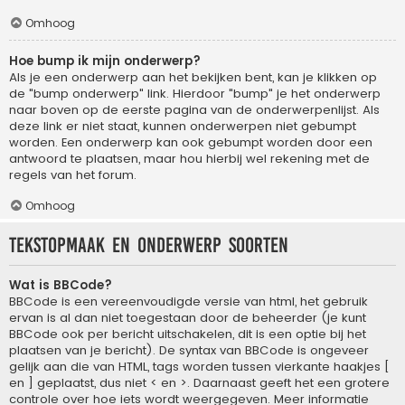
Omhoog
Hoe bump ik mijn onderwerp?
Als je een onderwerp aan het bekijken bent, kan je klikken op
de "bump onderwerp" link. Hierdoor "bump" je het onderwerp
naar boven op de eerste pagina van de onderwerpenlijst. Als
deze link er niet staat, kunnen onderwerpen niet gebumpt
worden. Een onderwerp kan ook gebumpt worden door een
antwoord te plaatsen, maar hou hierbij wel rekening met de
regels van het forum.
Omhoog
Tekstopmaak en onderwerp soorten
Wat is BBCode?
BBCode is een vereenvoudigde versie van html, het gebruik
ervan is al dan niet toegestaan door de beheerder (je kunt
BBCode ook per bericht uitschakelen, dit is een optie bij het
plaatsen van je bericht). De syntax van BBCode is ongeveer
gelijk aan die van HTML, tags worden tussen vierkante haakjes [
en ] geplaatst, dus niet < en >. Daarnaast geeft het een grotere
controle over hoe iets wordt weergegeven. Meer informatie