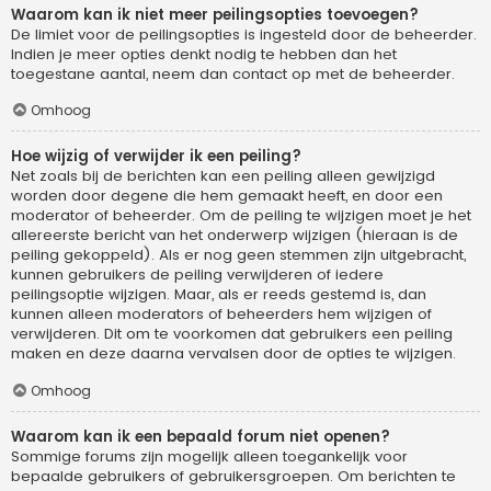
Waarom kan ik niet meer peilingsopties toevoegen?
De limiet voor de peilingsopties is ingesteld door de beheerder.
Indien je meer opties denkt nodig te hebben dan het
toegestane aantal, neem dan contact op met de beheerder.
Omhoog
Hoe wijzig of verwijder ik een peiling?
Net zoals bij de berichten kan een peiling alleen gewijzigd
worden door degene die hem gemaakt heeft, en door een
moderator of beheerder. Om de peiling te wijzigen moet je het
allereerste bericht van het onderwerp wijzigen (hieraan is de
peiling gekoppeld). Als er nog geen stemmen zijn uitgebracht,
kunnen gebruikers de peiling verwijderen of iedere
peilingsoptie wijzigen. Maar, als er reeds gestemd is, dan
kunnen alleen moderators of beheerders hem wijzigen of
verwijderen. Dit om te voorkomen dat gebruikers een peiling
maken en deze daarna vervalsen door de opties te wijzigen.
Omhoog
Waarom kan ik een bepaald forum niet openen?
Sommige forums zijn mogelijk alleen toegankelijk voor
bepaalde gebruikers of gebruikersgroepen. Om berichten te