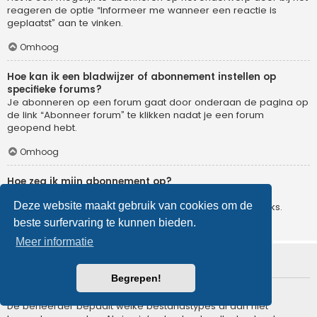
reageren de optie “Informeer me wanneer een reactie is
geplaatst” aan te vinken.
Omhoog
Hoe kan ik een bladwijzer of abonnement instellen op
specifieke forums?
Je abonneren op een forum gaat door onderaan de pagina op
de link “Abonneer forum” te klikken nadat je een forum
geopend hebt.
Omhoog
Hoe zeg ik mijn abonnement op?
Om je abonnement op te zeggen, ga je naar het
Deze website maakt gebruik van cookies om de
gebruikerspaneel en klik je op de hier voor dienende links.
beste surfervaring te kunnen bieden.
Omhoog
Meer informatie
Bijlagen
Begrepen!
Welke bijlagen worden toegestaan op dit forum?
De beheerder bepaalt welke bestandstypes al dan niet