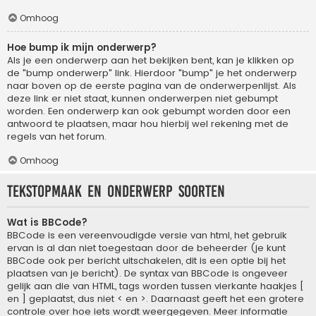
Omhoog
Hoe bump ik mijn onderwerp?
Als je een onderwerp aan het bekijken bent, kan je klikken op
de "bump onderwerp" link. Hierdoor "bump" je het onderwerp
naar boven op de eerste pagina van de onderwerpenlijst. Als
deze link er niet staat, kunnen onderwerpen niet gebumpt
worden. Een onderwerp kan ook gebumpt worden door een
antwoord te plaatsen, maar hou hierbij wel rekening met de
regels van het forum.
Omhoog
Tekstopmaak en onderwerp soorten
Wat is BBCode?
BBCode is een vereenvoudigde versie van html, het gebruik
ervan is al dan niet toegestaan door de beheerder (je kunt
BBCode ook per bericht uitschakelen, dit is een optie bij het
plaatsen van je bericht). De syntax van BBCode is ongeveer
gelijk aan die van HTML, tags worden tussen vierkante haakjes [
en ] geplaatst, dus niet < en >. Daarnaast geeft het een grotere
controle over hoe iets wordt weergegeven. Meer informatie