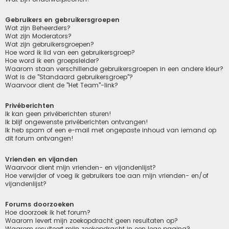
Gebruikers en gebruikersgroepen
Wat zijn Beheerders?
Wat zijn Moderators?
Wat zijn gebruikersgroepen?
Hoe word ik lid van een gebruikersgroep?
Hoe word ik een groepsleider?
Waarom staan verschillende gebruikersgroepen in een andere kleur?
Wat is de "Standaard gebruikersgroep"?
Waarvoor dient de "Het Team"-link?
Privéberichten
Ik kan geen privéberichten sturen!
Ik blijf ongewenste privéberichten ontvangen!
Ik heb spam of een e-mail met ongepaste inhoud van iemand op
dit forum ontvangen!
Vrienden en vijanden
Waarvoor dient mijn vrienden- en vijandenlijst?
Hoe verwijder of voeg ik gebruikers toe aan mijn vrienden- en/of
vijandenlijst?
Forums doorzoeken
Hoe doorzoek ik het forum?
Waarom levert mijn zoekopdracht geen resultaten op?
Waarom resulteert mijn zoekopdracht in een lege pagina?