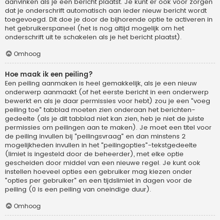
aanvinken als je een bericht plaatst. Je kunt er ook voor zorgen
dat je onderschrift automatisch aan ieder nieuw bericht wordt
toegevoegd. Dit doe je door de bijhorende optie te activeren in
het gebruikerspaneel (het is nog altijd mogelijk om het
onderschrift uit te schakelen als je het bericht plaatst).
Omhoog
Hoe maak ik een peiling?
Een peiling aanmaken is heel gemakkelijk, als je een nieuw
onderwerp aanmaakt (of het eerste bericht in een onderwerp
bewerkt en als je daar permissies voor hebt) zou je een "voeg
peiling toe" tabblad moeten zien onderaan het berichten-
gedeelte (als je dit tabblad niet kan zien, heb je niet de juiste
permissies om peilingen aan te maken). Je moet een titel voor
de peiling invullen bij "peilingsvraag" en dan minstens 2
mogelijkheden invullen in het "peilingopties"-tekstgedeelte
(limiet is ingesteld door de beheerder), met elke optie
gescheiden door middel van een nieuwe regel. Je kunt ook
instellen hoeveel opties een gebruiker mag kiezen onder
"opties per gebruiker" en een tijdslimiet in dagen voor de
peiling (0 is een peiling van oneindige duur).
Omhoog