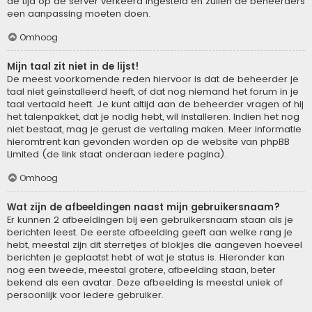
de tijd op de server verkeerd ingesteld en zullen de beheerders
een aanpassing moeten doen.
Omhoog
Mijn taal zit niet in de lijst!
De meest voorkomende reden hiervoor is dat de beheerder je
taal niet geïnstalleerd heeft, of dat nog niemand het forum in je
taal vertaald heeft. Je kunt altijd aan de beheerder vragen of hij
het talenpakket, dat je nodig hebt, wil installeren. Indien het nog
niet bestaat, mag je gerust de vertaling maken. Meer informatie
hieromtrent kan gevonden worden op de website van phpBB
Limited (de link staat onderaan iedere pagina).
Omhoog
Wat zijn de afbeeldingen naast mijn gebruikersnaam?
Er kunnen 2 afbeeldingen bij een gebruikersnaam staan als je
berichten leest. De eerste afbeelding geeft aan welke rang je
hebt, meestal zijn dit sterretjes of blokjes die aangeven hoeveel
berichten je geplaatst hebt of wat je status is. Hieronder kan
nog een tweede, meestal grotere, afbeelding staan, beter
bekend als een avatar. Deze afbeelding is meestal uniek of
persoonlijk voor iedere gebruiker.