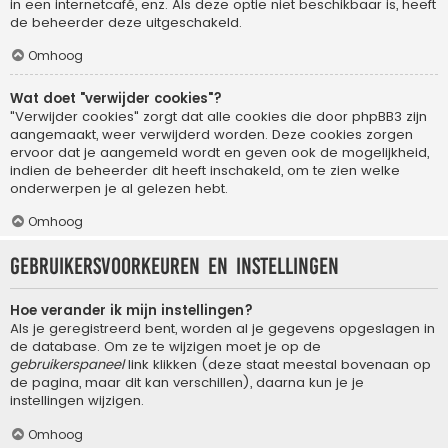
in een internetcafé, enz. Als deze optie niet beschikbaar is, heeft
de beheerder deze uitgeschakeld.
Omhoog
Wat doet "verwijder cookies"?
"Verwijder cookies" zorgt dat alle cookies die door phpBB3 zijn
aangemaakt, weer verwijderd worden. Deze cookies zorgen
ervoor dat je aangemeld wordt en geven ook de mogelijkheid,
indien de beheerder dit heeft inschakeld, om te zien welke
onderwerpen je al gelezen hebt.
Omhoog
Gebruikersvoorkeuren en instellingen
Hoe verander ik mijn instellingen?
Als je geregistreerd bent, worden al je gegevens opgeslagen in
de database. Om ze te wijzigen moet je op de
gebruikerspaneel
link klikken (deze staat meestal bovenaan op
de pagina, maar dit kan verschillen), daarna kun je je
instellingen wijzigen.
Omhoog