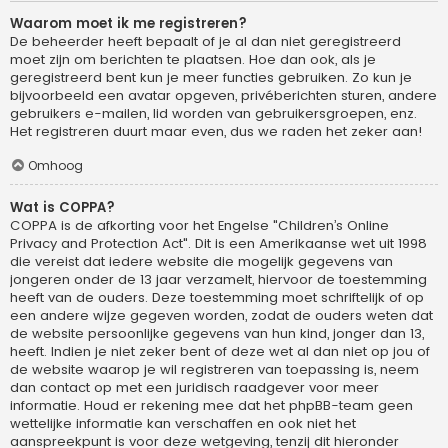
Waarom moet ik me registreren?
De beheerder heeft bepaalt of je al dan niet geregistreerd
moet zijn om berichten te plaatsen. Hoe dan ook, als je
geregistreerd bent kun je meer functies gebruiken. Zo kun je
bijvoorbeeld een avatar opgeven, privéberichten sturen, andere
gebruikers e-mailen, lid worden van gebruikersgroepen, enz.
Het registreren duurt maar even, dus we raden het zeker aan!
Omhoog
Wat is COPPA?
COPPA is de afkorting voor het Engelse "Children’s Online
Privacy and Protection Act". Dit is een Amerikaanse wet uit 1998
die vereist dat iedere website die mogelijk gegevens van
jongeren onder de 13 jaar verzamelt, hiervoor de toestemming
heeft van de ouders. Deze toestemming moet schriftelijk of op
een andere wijze gegeven worden, zodat de ouders weten dat
de website persoonlijke gegevens van hun kind, jonger dan 13,
heeft. Indien je niet zeker bent of deze wet al dan niet op jou of
de website waarop je wil registreren van toepassing is, neem
dan contact op met een juridisch raadgever voor meer
informatie. Houd er rekening mee dat het phpBB-team geen
wettelijke informatie kan verschaffen en ook niet het
aanspreekpunt is voor deze wetgeving, tenzij dit hieronder