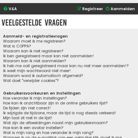
V&A
Registreer
Aanmelden
Veelgestelde vragen
Aanmeld- en registratievragen
Waarom moet ik me registreren?
Wat is COPPA?
Waarom kan ik niet registreren?
Ik ben geregistreerd maar kan niet aanmelden!
Waarom kan ik niet aanmelden?
Ik heb me ooit geregistreerd maar kan nu niet meer aanmelden!?
Ik weet mijn wachtwoord niet meer!
Waarom word ik automatisch afgemeld?
Wat doet "verwijder cookies"?
Gebruikersvoorkeuren en instellingen
Hoe verander ik mijn instellingen?
Hoe kan ik onzichtbaar zijn in de online gebruikers lijst?
De tijden zijn niet correct!
Ik wijzigde de tijdzone, maar de tijd is nog steeds verkeerd!
Mijn taal zit niet in de lijst!
Wat zijn de afbeeldingen naast mijn gebruikersnaam?
Hoe kan ik een avatar instellen?
Wat is mijn rang en hoe verander ik mijn rang?
Wanneer ik op de e-maillink van een gebruiker klik, moet ik me