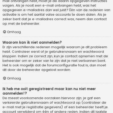
mail ontvangen hebt, moet je de daarin opgegeven instructies
volgen. Als je nooit een e-mail ontvangen hebt, was het
opgegeven e-mailadres dan wel juist? Één van de redenen van
activatie is om het aantal valse accounts te doen dalen. Als je
zeker bent dat je e-mailadres correct was, neem dan contact
op met de beheerder.
Omhoog
Waarom kan ik niet aanmelden?
Er zijn verschillende redenen mogelijk waarom je dit probleem
hebt. Controleer eerst of je gebruikersnaam en wachtwoord
kloppen. Indien ze correct zijn, kun je contact opnemen met de
beheerder om er zeker van te zijn dat je niet verbannen bent.
Het is ook mogelijk dat de forumconfiguratie fout is, dan moet
dit door de beheerder opgelost worden.
Omhoog
Ik heb me ooit geregistreerd maar kan nu niet meer
aanmelden!?
De meest voorkomende oorzaken hiervoor zijn: je gaf een
verkeerde gebruikersnaam of wachtwoord op (controleer de
e-mail met je registratie gegevens) of een beheerder heeft je
account verwijderd om één of andere reden. Indien dit laatste