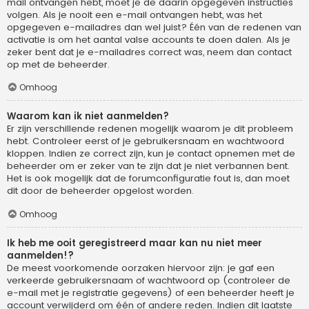
mail ontvangen hebt, moet je de daarin opgegeven instructies
volgen. Als je nooit een e-mail ontvangen hebt, was het
opgegeven e-mailadres dan wel juist? Één van de redenen van
activatie is om het aantal valse accounts te doen dalen. Als je
zeker bent dat je e-mailadres correct was, neem dan contact
op met de beheerder.
Omhoog
Waarom kan ik niet aanmelden?
Er zijn verschillende redenen mogelijk waarom je dit probleem
hebt. Controleer eerst of je gebruikersnaam en wachtwoord
kloppen. Indien ze correct zijn, kun je contact opnemen met de
beheerder om er zeker van te zijn dat je niet verbannen bent.
Het is ook mogelijk dat de forumconfiguratie fout is, dan moet
dit door de beheerder opgelost worden.
Omhoog
Ik heb me ooit geregistreerd maar kan nu niet meer
aanmelden!?
De meest voorkomende oorzaken hiervoor zijn: je gaf een
verkeerde gebruikersnaam of wachtwoord op (controleer de
e-mail met je registratie gegevens) of een beheerder heeft je
account verwijderd om één of andere reden. Indien dit laatste