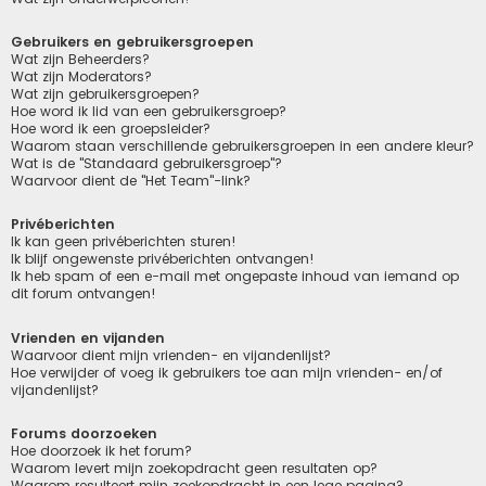
Gebruikers en gebruikersgroepen
Wat zijn Beheerders?
Wat zijn Moderators?
Wat zijn gebruikersgroepen?
Hoe word ik lid van een gebruikersgroep?
Hoe word ik een groepsleider?
Waarom staan verschillende gebruikersgroepen in een andere kleur?
Wat is de "Standaard gebruikersgroep"?
Waarvoor dient de "Het Team"-link?
Privéberichten
Ik kan geen privéberichten sturen!
Ik blijf ongewenste privéberichten ontvangen!
Ik heb spam of een e-mail met ongepaste inhoud van iemand op
dit forum ontvangen!
Vrienden en vijanden
Waarvoor dient mijn vrienden- en vijandenlijst?
Hoe verwijder of voeg ik gebruikers toe aan mijn vrienden- en/of
vijandenlijst?
Forums doorzoeken
Hoe doorzoek ik het forum?
Waarom levert mijn zoekopdracht geen resultaten op?
Waarom resulteert mijn zoekopdracht in een lege pagina?