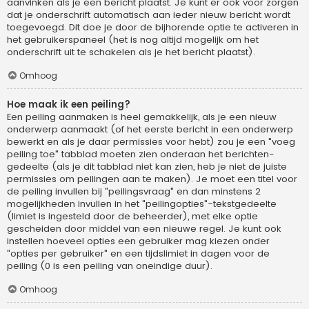
aanvinken als je een bericht plaatst. Je kunt er ook voor zorgen
dat je onderschrift automatisch aan ieder nieuw bericht wordt
toegevoegd. Dit doe je door de bijhorende optie te activeren in
het gebruikerspaneel (het is nog altijd mogelijk om het
onderschrift uit te schakelen als je het bericht plaatst).
Omhoog
Hoe maak ik een peiling?
Een peiling aanmaken is heel gemakkelijk, als je een nieuw
onderwerp aanmaakt (of het eerste bericht in een onderwerp
bewerkt en als je daar permissies voor hebt) zou je een "voeg
peiling toe" tabblad moeten zien onderaan het berichten-
gedeelte (als je dit tabblad niet kan zien, heb je niet de juiste
permissies om peilingen aan te maken). Je moet een titel voor
de peiling invullen bij "peilingsvraag" en dan minstens 2
mogelijkheden invullen in het "peilingopties"-tekstgedeelte
(limiet is ingesteld door de beheerder), met elke optie
gescheiden door middel van een nieuwe regel. Je kunt ook
instellen hoeveel opties een gebruiker mag kiezen onder
"opties per gebruiker" en een tijdslimiet in dagen voor de
peiling (0 is een peiling van oneindige duur).
Omhoog