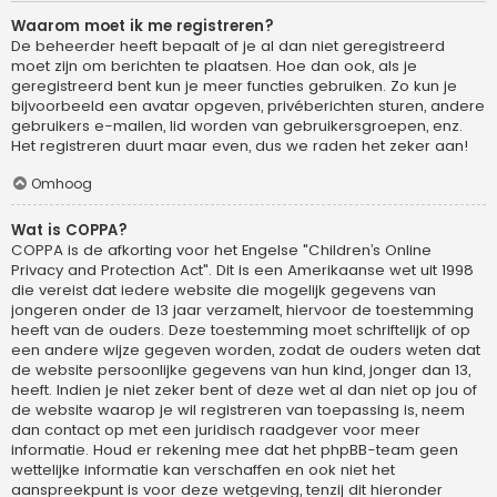
Waarom moet ik me registreren?
De beheerder heeft bepaalt of je al dan niet geregistreerd
moet zijn om berichten te plaatsen. Hoe dan ook, als je
geregistreerd bent kun je meer functies gebruiken. Zo kun je
bijvoorbeeld een avatar opgeven, privéberichten sturen, andere
gebruikers e-mailen, lid worden van gebruikersgroepen, enz.
Het registreren duurt maar even, dus we raden het zeker aan!
Omhoog
Wat is COPPA?
COPPA is de afkorting voor het Engelse "Children’s Online
Privacy and Protection Act". Dit is een Amerikaanse wet uit 1998
die vereist dat iedere website die mogelijk gegevens van
jongeren onder de 13 jaar verzamelt, hiervoor de toestemming
heeft van de ouders. Deze toestemming moet schriftelijk of op
een andere wijze gegeven worden, zodat de ouders weten dat
de website persoonlijke gegevens van hun kind, jonger dan 13,
heeft. Indien je niet zeker bent of deze wet al dan niet op jou of
de website waarop je wil registreren van toepassing is, neem
dan contact op met een juridisch raadgever voor meer
informatie. Houd er rekening mee dat het phpBB-team geen
wettelijke informatie kan verschaffen en ook niet het
aanspreekpunt is voor deze wetgeving, tenzij dit hieronder