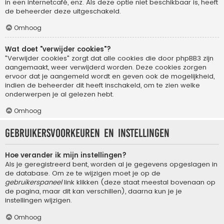
in een internetcafé, enz. Als deze optie niet beschikbaar is, heeft
de beheerder deze uitgeschakeld.
Omhoog
Wat doet "verwijder cookies"?
"Verwijder cookies" zorgt dat alle cookies die door phpBB3 zijn
aangemaakt, weer verwijderd worden. Deze cookies zorgen
ervoor dat je aangemeld wordt en geven ook de mogelijkheid,
indien de beheerder dit heeft inschakeld, om te zien welke
onderwerpen je al gelezen hebt.
Omhoog
Gebruikersvoorkeuren en instellingen
Hoe verander ik mijn instellingen?
Als je geregistreerd bent, worden al je gegevens opgeslagen in
de database. Om ze te wijzigen moet je op de
gebruikerspaneel
link klikken (deze staat meestal bovenaan op
de pagina, maar dit kan verschillen), daarna kun je je
instellingen wijzigen.
Omhoog