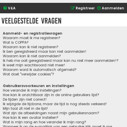
V&A
Registreer
Aanmelden
Veelgestelde vragen
Aanmeld- en registratievragen
Waarom moet ik me registreren?
Wat is COPPA?
Waarom kan ik niet registreren?
Ik ben geregistreerd maar kan niet aanmelden!
Waarom kan ik niet aanmelden?
Ik heb me ooit geregistreerd maar kan nu niet meer aanmelden!?
Ik weet mijn wachtwoord niet meer!
Waarom word ik automatisch afgemeld?
Wat doet "verwijder cookies"?
Gebruikersvoorkeuren en instellingen
Hoe verander ik mijn instellingen?
Hoe kan ik onzichtbaar zijn in de online gebruikers lijst?
De tijden zijn niet correct!
Ik wijzigde de tijdzone, maar de tijd is nog steeds verkeerd!
Mijn taal zit niet in de lijst!
Wat zijn de afbeeldingen naast mijn gebruikersnaam?
Hoe kan ik een avatar instellen?
Wat is mijn rang en hoe verander ik mijn rang?
Wanneer ik op de e-maillink van een gebruiker klik, moet ik me