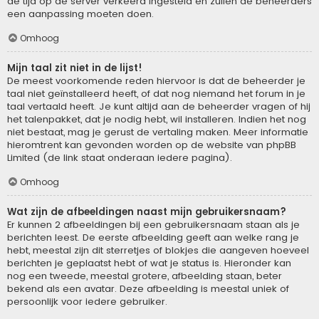
de tijd op de server verkeerd ingesteld en zullen de beheerders
een aanpassing moeten doen.
Omhoog
Mijn taal zit niet in de lijst!
De meest voorkomende reden hiervoor is dat de beheerder je
taal niet geïnstalleerd heeft, of dat nog niemand het forum in je
taal vertaald heeft. Je kunt altijd aan de beheerder vragen of hij
het talenpakket, dat je nodig hebt, wil installeren. Indien het nog
niet bestaat, mag je gerust de vertaling maken. Meer informatie
hieromtrent kan gevonden worden op de website van phpBB
Limited (de link staat onderaan iedere pagina).
Omhoog
Wat zijn de afbeeldingen naast mijn gebruikersnaam?
Er kunnen 2 afbeeldingen bij een gebruikersnaam staan als je
berichten leest. De eerste afbeelding geeft aan welke rang je
hebt, meestal zijn dit sterretjes of blokjes die aangeven hoeveel
berichten je geplaatst hebt of wat je status is. Hieronder kan
nog een tweede, meestal grotere, afbeelding staan, beter
bekend als een avatar. Deze afbeelding is meestal uniek of
persoonlijk voor iedere gebruiker.