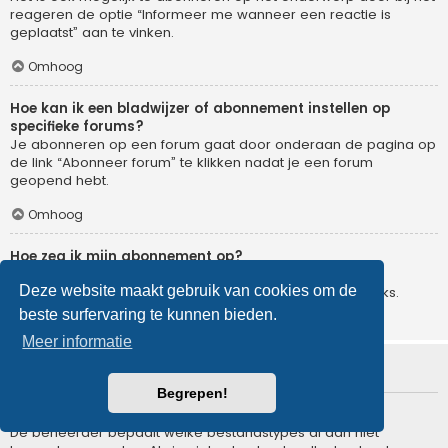
reageren de optie “Informeer me wanneer een reactie is
geplaatst” aan te vinken.
Omhoog
Hoe kan ik een bladwijzer of abonnement instellen op
specifieke forums?
Je abonneren op een forum gaat door onderaan de pagina op
de link “Abonneer forum” te klikken nadat je een forum
geopend hebt.
Omhoog
Hoe zeg ik mijn abonnement op?
Om je abonnement op te zeggen, ga je naar het
Deze website maakt gebruik van cookies om de
gebruikerspaneel en klik je op de hier voor dienende links.
beste surfervaring te kunnen bieden.
Omhoog
Meer informatie
Bijlagen
Begrepen!
Welke bijlagen worden toegestaan op dit forum?
De beheerder bepaalt welke bestandstypes al dan niet