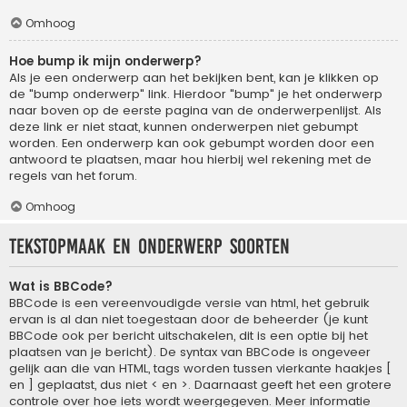
Omhoog
Hoe bump ik mijn onderwerp?
Als je een onderwerp aan het bekijken bent, kan je klikken op
de "bump onderwerp" link. Hierdoor "bump" je het onderwerp
naar boven op de eerste pagina van de onderwerpenlijst. Als
deze link er niet staat, kunnen onderwerpen niet gebumpt
worden. Een onderwerp kan ook gebumpt worden door een
antwoord te plaatsen, maar hou hierbij wel rekening met de
regels van het forum.
Omhoog
Tekstopmaak en onderwerp soorten
Wat is BBCode?
BBCode is een vereenvoudigde versie van html, het gebruik
ervan is al dan niet toegestaan door de beheerder (je kunt
BBCode ook per bericht uitschakelen, dit is een optie bij het
plaatsen van je bericht). De syntax van BBCode is ongeveer
gelijk aan die van HTML, tags worden tussen vierkante haakjes [
en ] geplaatst, dus niet < en >. Daarnaast geeft het een grotere
controle over hoe iets wordt weergegeven. Meer informatie