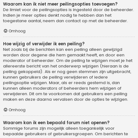
Waarom kan ik niet meer peilingsopties toevoegen?
De limiet voor de peilingsopties is ingesteld door de beheerder.
Indien je meer opties denkt nodig te hebben dan het
toegestane aantal, neem dan contact op met de beheerder.
Omhoog
Hoe wijzig of verwijder ik een peiling?
Net zoals bij de berichten kan een peiling alleen gewijzigd
worden door degene die hem gemaakt heeft, en door een
moderator of beheerder. Om de peiling te wijzigen moet je het
allereerste bericht van het onderwerp wijzigen (hieraan is de
peiling gekoppeld). Als er nog geen stemmen zijn uitgebracht,
kunnen gebruikers de peiling verwijderen of iedere
peilingsoptie wijzigen. Maar, als er reeds gestemd is, dan
kunnen alleen moderators of beheerders hem wijzigen of
verwijderen. Dit om te voorkomen dat gebruikers een peiling
maken en deze daarna vervalsen door de opties te wijzigen.
Omhoog
Waarom kan ik een bepaald forum niet openen?
Sommige forums zijn mogelijk alleen toegankelijk voor
bepaalde gebruikers of gebruikersgroepen. Om berichten te