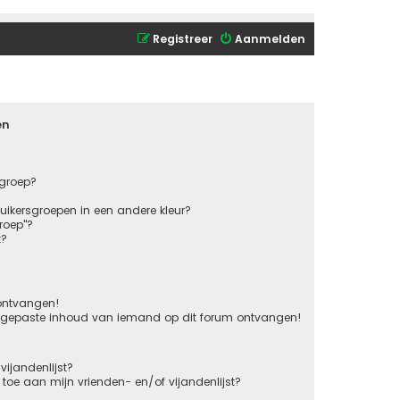
Registreer
Aanmelden
en
sgroep?
ikersgroepen in een andere kleur?
roep"?
k?
 ontvangen!
ngepaste inhoud van iemand op dit forum ontvangen!
vijandenlijst?
s toe aan mijn vrienden- en/of vijandenlijst?