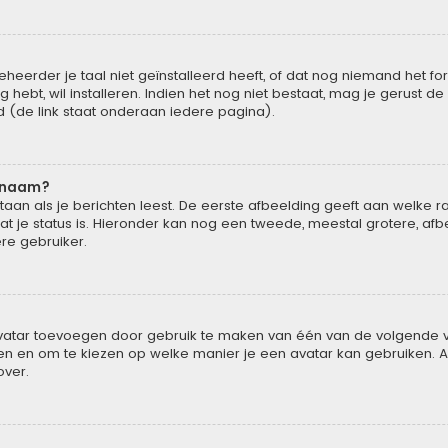
rder je taal niet geïnstalleerd heeft, of dat nog niemand het forum
g hebt, wil installeren. Indien het nog niet bestaat, mag je gerust 
(de link staat onderaan iedere pagina).
rsnaam?
n als je berichten leest. De eerste afbeelding geeft aan welke rang 
t je status is. Hieronder kan nog een tweede, meestal grotere, afb
ere gebruiker.
 avatar toevoegen door gebruik te maken van één van de volgende vi
en en om te kiezen op welke manier je een avatar kan gebruiken. A
over.