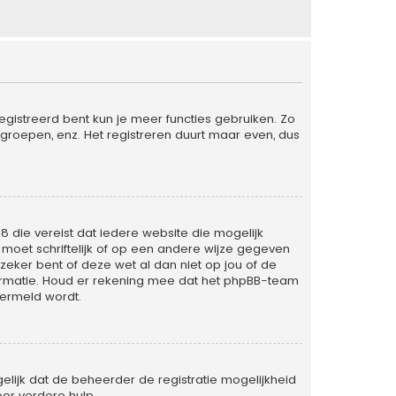
egistreerd bent kun je meer functies gebruiken. Zo
groepen, enz. Het registreren duurt maar even, dus
98 die vereist dat iedere website die mogelijk
oet schriftelijk of op een andere wijze gegeven
zeker bent of deze wet al dan niet op jou of de
formatie. Houd er rekening mee dat het phpBB-team
vermeld wordt.
lijk dat de beheerder de registratie mogelijkheid
or verdere hulp.