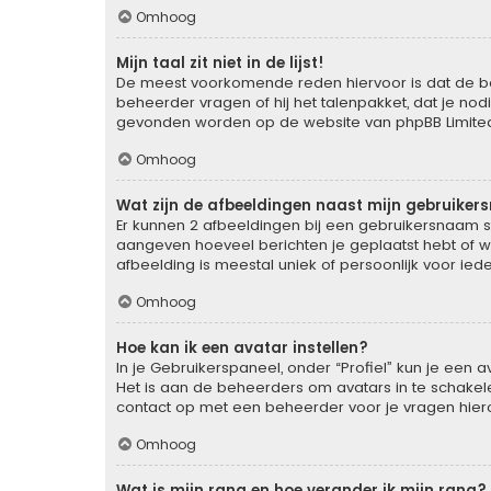
Omhoog
Mijn taal zit niet in de lijst!
De meest voorkomende reden hiervoor is dat de behee
beheerder vragen of hij het talenpakket, dat je nodi
gevonden worden op de website van phpBB Limited 
Omhoog
Wat zijn de afbeeldingen naast mijn gebruike
Er kunnen 2 afbeeldingen bij een gebruikersnaam staa
aangeven hoeveel berichten je geplaatst hebt of wa
afbeelding is meestal uniek of persoonlijk voor ied
Omhoog
Hoe kan ik een avatar instellen?
In je Gebruikerspaneel, onder “Profiel” kun je een
Het is aan de beheerders om avatars in te schakel
contact op met een beheerder voor je vragen hier
Omhoog
Wat is mijn rang en hoe verander ik mijn rang?