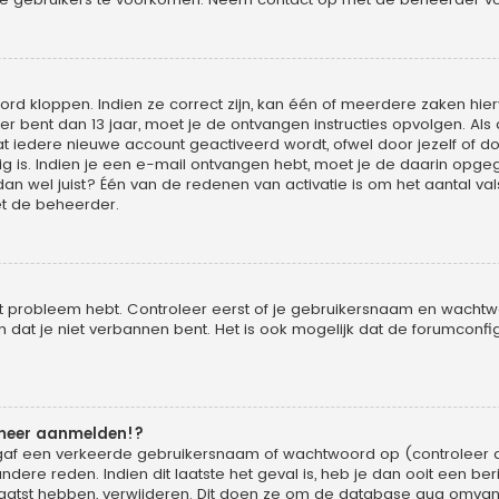
rd kloppen. Indien ze correct zijn, kan één of meerdere zaken hier
ger bent dan 13 jaar, moet je de ontvangen instructies opvolgen. Als 
iedere nieuwe account geactiveerd wordt, ofwel door jezelf of do
g is. Indien je een e-mail ontvangen hebt, moet je de daarin opgege
wel juist? Één van de redenen van activatie is om het aantal vals
t de beheerder.
it probleem hebt. Controleer eerst of je gebruikersnaam en wachtwoo
at je niet verbannen bent. Het is ook mogelijk dat de forumconfig
 meer aanmelden!?
gaf een verkeerde gebruikersnaam of wachtwoord op (controleer d
dere reden. Indien dit laatste het geval is, heb je dan ooit een be
laatst hebben, verwijderen. Dit doen ze om de database qua omvang