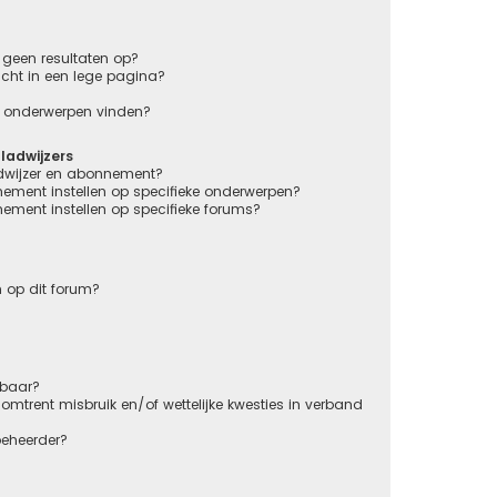
geen resultaten op?
cht in een lege pagina?
en onderwerpen vinden?
adwijzers
adwijzer en abonnement?
nement instellen op specifieke onderwerpen?
nement instellen op specifieke forums?
 op dit forum?
kbaar?
mtrent misbruik en/of wettelijke kwesties in verband
beheerder?