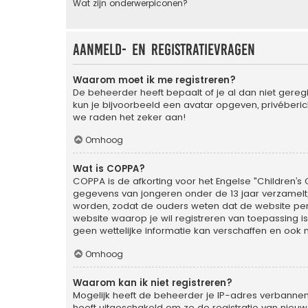
Wat zijn onderwerpiconen?
Aanmeld- en registratievragen
Waarom moet ik me registreren?
De beheerder heeft bepaalt of je al dan niet geregi
kun je bijvoorbeeld een avatar opgeven, privéberic
we raden het zeker aan!
Omhoog
Wat is COPPA?
COPPA is de afkorting voor het Engelse "Children’s O
gegevens van jongeren onder de 13 jaar verzamelt
worden, zodat de ouders weten dat de website persoo
website waarop je wil registreren van toepassing 
geen wettelijke informatie kan verschaffen en ook n
Omhoog
Waarom kan ik niet registreren?
Mogelijk heeft de beheerder je IP-adres verbannen
heeft uitgeschakeld om zo de registratie van nie