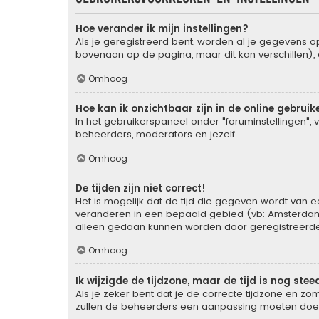
Hoe verander ik mijn instellingen?
Als je geregistreerd bent, worden al je gegevens 
bovenaan op de pagina, maar dit kan verschillen), d
Omhoog
Hoe kan ik onzichtbaar zijn in de online gebruike
In het gebruikerspaneel onder "foruminstellingen", 
beheerders, moderators en jezelf.
Omhoog
De tijden zijn niet correct!
Het is mogelijk dat de tijd die gegeven wordt van ee
veranderen in een bepaald gebied (vb: Amsterdam, 
alleen gedaan kunnen worden door geregistreerde g
Omhoog
Ik wijzigde de tijdzone, maar de tijd is nog ste
Als je zeker bent dat je de correcte tijdzone en zom
zullen de beheerders een aanpassing moeten doe