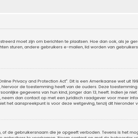
streerd moet zijn om berichten te plaatsen. Hoe dan ook, als je ger
hten sturen, andere gebruikers e-mailen, lid worden van gebruikers
nline Privacy and Protection Act". Dit is een Amerikaanse wet uit 19
, hiervoor de toestemming heeft van de ouders. Deze toestemming m
nlijke gegevens van hun kind, jonger dan 13, heeft. Indien je niet 
is, neem dan contact op met een juridisch raadgever voor meer in
iet het aanspreekpunt is voor deze wetgeving, tenzij dit hieronder 
, of de gebruikersnaam die je opgeeft verboden. Tevens is het moge
uwe gebruikers te voorkomen. Neem contact op met de beheerder vo