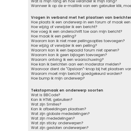
Wat is mijn rang en hoe verander ik mijn rang?
Wanneer ik op de e-maillink van een gebruiker klik, m
Vragen in verband met het plaatsen van berichte
Hoe plaats ik een onderwerp in een forum of maak een 
Hoe wijzig of verwijder ik een bericht?
Hoe voeg ik een onderschrift toe aan mijn bericht?
Hoe maak ik een peiling?
Waarom kan ik niet meer peilingsopties toevoegen?
Hoe wijzig of verwijder ik een peiling?
Waarom kan ik een bepaald forum niet openen?
Waarom kan ik geen bijlagen toevoegen?
Waarom ontving ik een waarschuwing?
Hoe kan ik berichten aan een moderator melden?
Waarvoor dient de "Opslaan"-knop bij het plaatsen van
Waarom moet mijn bericht goedgekeurd worden?
Hoe bump ik mijn onderwerp?
Tekstopmaak en onderwerp soorten
Wat is BBCode?
Kan ik HTML gebruiken?
Wat zijn Smilies?
Kan ik afbeeldingen plaatsen?
Wat zijn globale mededelingen?
Wat zijn mededelingen?
Wat zijn sticky onderwerpen?
Wat zijn gesloten onderwerpen?