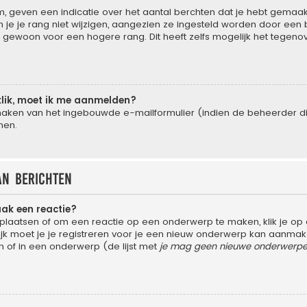
 geven een indicatie over het aantal berchten dat je hebt gemaakt 
e je rang niet wijzigen, aangezien ze ingesteld worden door een be
gewoon voor een hogere rang. Dit heeft zelfs mogelijk het tegeno
klik, moet ik me aanmelden?
aken van het ingebouwde e-mailformulier (indien de beheerder dit 
men.
an berichten
aak een reactie?
laatsen of om een reactie op een onderwerp te maken, klik je op
 moet je je registreren voor je een nieuw onderwerp kan aanmaken,
of in een onderwerp (de lijst met
je mag geen nieuwe onderwerpen