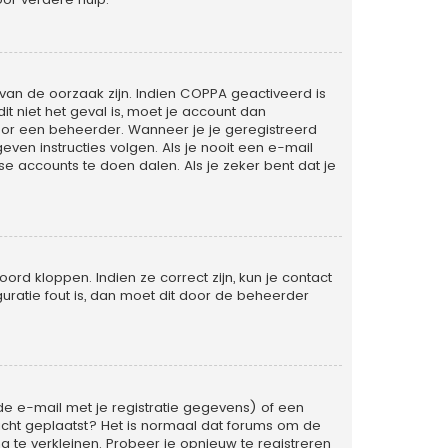
van de oorzaak zijn. Indien COPPA geactiveerd is
dit niet het geval is, moet je account dan
or een beheerder. Wanneer je je geregistreerd
ven instructies volgen. Als je nooit een e-mail
e accounts te doen dalen. Als je zeker bent dat je
rd kloppen. Indien ze correct zijn, kun je contact
uratie fout is, dan moet dit door de beheerder
e e-mail met je registratie gegevens) of een
richt geplaatst? Het is normaal dat forums om de
 te verkleinen. Probeer je opnieuw te registreren