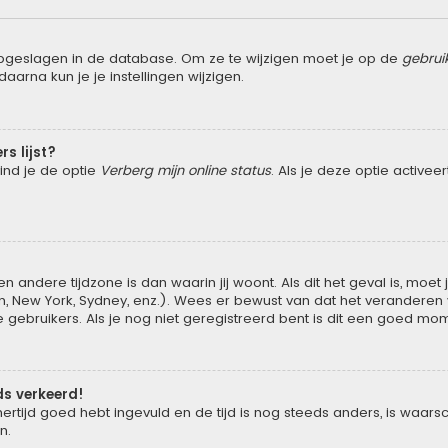
opgeslagen in de database. Om ze te wijzigen moet je op de
gebrui
aarna kun je je instellingen wijzigen.
rs lijst?
vind je de optie
Verberg mijn online status
. Als je deze optie activee
n andere tijdzone is dan waarin jij woont. Als dit het geval is, moe
New York, Sydney, enz.). Wees er bewust van dat het veranderen va
ebruikers. Als je nog niet geregistreerd bent is dit een goed mom
eds verkeerd!
ertijd goed hebt ingevuld en de tijd is nog steeds anders, is waarsch
n.