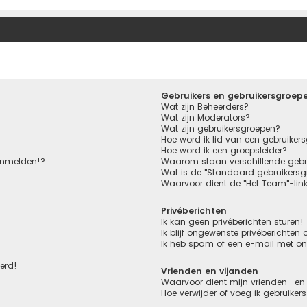
Gebruikers en gebruikersgroep
Wat zijn Beheerders?
Wat zijn Moderators?
Wat zijn gebruikersgroepen?
Hoe word ik lid van een gebruiker
Hoe word ik een groepsleider?
aanmelden!?
Waarom staan verschillende gebru
Wat is de "Standaard gebruikersg
Waarvoor dient de "Het Team"-lin
Privéberichten
Ik kan geen privéberichten sturen!
Ik blijf ongewenste privéberichten
Ik heb spam of een e-mail met o
eerd!
Vrienden en vijanden
Waarvoor dient mijn vrienden- en 
Hoe verwijder of voeg ik gebruiker