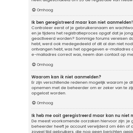
Omhoog
Ik ben geregistreerd maar kan niet aanmelden!
Controleer eerst of je gebruikersnaam en wachtwoo
en je tijdens het registratieproces opgaf dat je jon
geactiveerd worden? Sommige forums vereisen dat 
hebt, werd ook medegedeeld of dit al dan niet nodi
ontvangen hebt, was het opgegeven e-mailadres dan 
e-mailadres correct was, neem dan contact op me
Omhoog
Waarom kan ik niet aanmelden?
Er zijn verschillende redenen mogelijk waarom je d
opnemen met de beheerder om er zeker van te zijn d
opgelost worden.
Omhoog
Ik heb me ooit geregistreerd maar kan nu niet
De meest voorkomende oorzaken hiervoor zijn: je 
beheerder heeft je account verwijderd om één of an
zoveel tijd gebruikers, die nog geen berichten gep