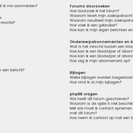
oet ik me aanmelden?
Forums doorzoeken
Hoe doorzoek ik het forum?
Waarom levert mijn zoekopdracht 
n
Waarom resulteert mijn zoekopdra
reactie?
Hoe zoek ik een gebruiker?
Hoe kan ik mijn eigen berichten 
Onderwerpabonnementen en bl
Wat is het verschil tussen een bl
Hoe kan ik een bladwijzer of abon
Hoe kan ik een bladwijzer of abon
Hoe zeg ik mijn abonnement op?
 een bericht?
Bijlagen
Welke bijlagen worden toegestaan
Hoe vind ik al mijn bijlagen?
phpBB vragen
Wie heeft dit forum geschreven?
Waarom is de optie X niet beschi
Met wie moet ik contact opnemen o
met dit forum?
Hoe neem ik contact op met een 