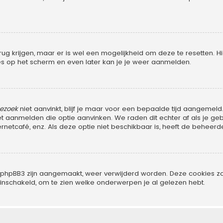
rug krijgen, maar er is wel een mogelijkheid om deze te resetten
ties op het scherm en even later kan je je weer aanmelden.
bezoek
niet aanvinkt, blijf je maar voor een bepaalde tijd aangeme
het aanmelden die optie aanvinken. We raden dit echter af als je 
ternetcafé, enz. Als deze optie niet beschikbaar is, heeft de beheer
oor phpBB3 zijn aangemaakt, weer verwijderd worden. Deze cookies
 inschakeld, om te zien welke onderwerpen je al gelezen hebt.