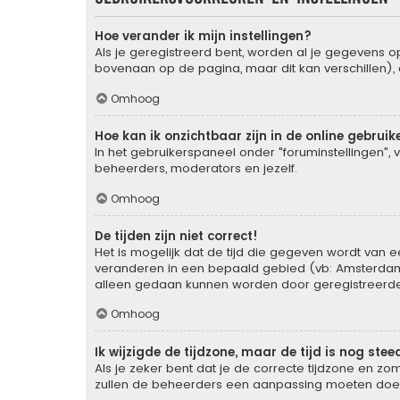
Hoe verander ik mijn instellingen?
Als je geregistreerd bent, worden al je gegevens 
bovenaan op de pagina, maar dit kan verschillen), d
Omhoog
Hoe kan ik onzichtbaar zijn in de online gebruike
In het gebruikerspaneel onder "foruminstellingen", 
beheerders, moderators en jezelf.
Omhoog
De tijden zijn niet correct!
Het is mogelijk dat de tijd die gegeven wordt van ee
veranderen in een bepaald gebied (vb: Amsterdam, 
alleen gedaan kunnen worden door geregistreerde g
Omhoog
Ik wijzigde de tijdzone, maar de tijd is nog ste
Als je zeker bent dat je de correcte tijdzone en zom
zullen de beheerders een aanpassing moeten doe