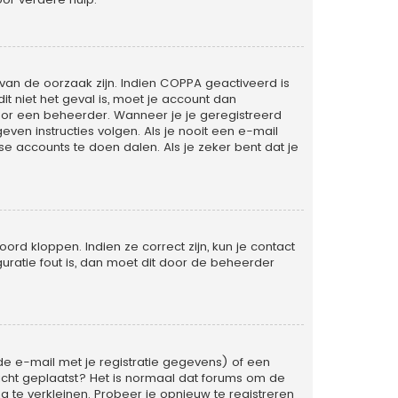
van de oorzaak zijn. Indien COPPA geactiveerd is
dit niet het geval is, moet je account dan
or een beheerder. Wanneer je je geregistreerd
ven instructies volgen. Als je nooit een e-mail
e accounts te doen dalen. Als je zeker bent dat je
rd kloppen. Indien ze correct zijn, kun je contact
uratie fout is, dan moet dit door de beheerder
e e-mail met je registratie gegevens) of een
richt geplaatst? Het is normaal dat forums om de
 te verkleinen. Probeer je opnieuw te registreren