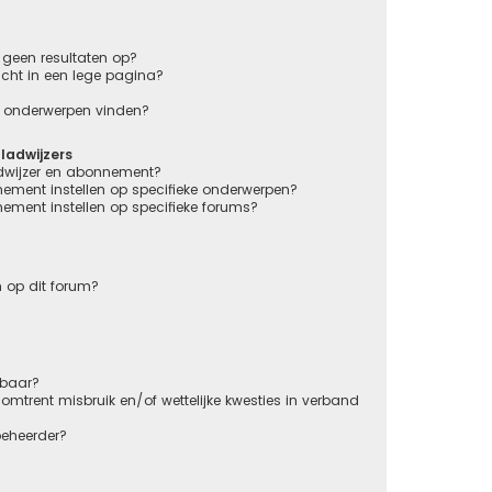
geen resultaten op?
cht in een lege pagina?
en onderwerpen vinden?
adwijzers
adwijzer en abonnement?
nement instellen op specifieke onderwerpen?
nement instellen op specifieke forums?
 op dit forum?
kbaar?
mtrent misbruik en/of wettelijke kwesties in verband
beheerder?