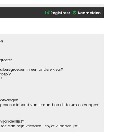
Registreer
Aanmelden
en
sgroep?
ikersgroepen in een andere kleur?
roep"?
k?
 ontvangen!
ngepaste inhoud van iemand op dit forum ontvangen!
vijandenlijst?
s toe aan mijn vrienden- en/of vijandenlijst?