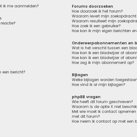
oet ik me aanmelden?
Forums doorzoeken
Hoe doorzoek ik het forum?
Waarom levert mijn zoekopdracht 
n
Waarom resulteert mijn zoekopdra
reactie?
Hoe zoek ik een gebruiker?
Hoe kan ik mijn eigen berichten 
Onderwerpabonnementen en bl
Wat is het verschil tussen een bl
Hoe kan ik een bladwijzer of abon
Hoe kan ik een bladwijzer of abon
Hoe zeg ik mijn abonnement op?
 een bericht?
Bijlagen
Welke bijlagen worden toegestaan
Hoe vind ik al mijn bijlagen?
phpBB vragen
Wie heeft dit forum geschreven?
Waarom is de optie X niet beschi
Met wie moet ik contact opnemen o
met dit forum?
Hoe neem ik contact op met een 