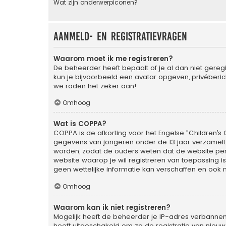
Wat zijn onderwerpiconen?
Aanmeld- en registratievragen
Waarom moet ik me registreren?
De beheerder heeft bepaalt of je al dan niet geregi
kun je bijvoorbeeld een avatar opgeven, privéberic
we raden het zeker aan!
Omhoog
Wat is COPPA?
COPPA is de afkorting voor het Engelse "Children’s O
gegevens van jongeren onder de 13 jaar verzamelt
worden, zodat de ouders weten dat de website persoo
website waarop je wil registreren van toepassing 
geen wettelijke informatie kan verschaffen en ook n
Omhoog
Waarom kan ik niet registreren?
Mogelijk heeft de beheerder je IP-adres verbannen
heeft uitgeschakeld om zo de registratie van nie