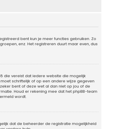
egistreerd bent kun je meer functies gebruiken. Zo
groepen, enz. Het registreren duurt maar even, dus
98 die vereist dat iedere website die mogelijk
oet schriftelijk of op een andere wijze gegeven
zeker bent of deze wet al dan niet op jou of de
formatie. Houd er rekening mee dat het phpBB-team
vermeld wordt.
lijk dat de beheerder de registratie mogelijkheid
or verdere hulp.