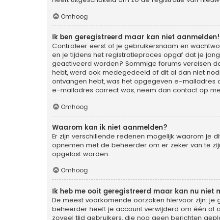
Omhoog
Ik ben geregistreerd maar kan niet aanmelden!
Controleer eerst of je gebruikersnaam en wachtwoo
en je tijdens het registratieproces opgaf dat je jon
geactiveerd worden? Sommige forums vereisen dat 
hebt, werd ook medegedeeld of dit al dan niet nodi
ontvangen hebt, was het opgegeven e-mailadres dan 
e-mailadres correct was, neem dan contact op me
Omhoog
Waarom kan ik niet aanmelden?
Er zijn verschillende redenen mogelijk waarom je d
opnemen met de beheerder om er zeker van te zijn d
opgelost worden.
Omhoog
Ik heb me ooit geregistreerd maar kan nu niet
De meest voorkomende oorzaken hiervoor zijn: je 
beheerder heeft je account verwijderd om één of an
zoveel tijd gebruikers, die nog geen berichten gep