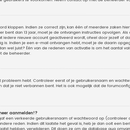
rd kloppen. Indien ze correct zijn, kan één of meerdere zaken hier
ger bent dan 13 jaar, moet je de ontvangen instructies opvolgen. Als 
iedere nieuwe account geactiveerd wordt, ofwel door jezelf of do
g is. Indien je een e-mail ontvangen hebt, moet je de daarin opgege
wel juist? Één van de redenen van activatie is om het aantal vals
t de beheerder.
it probleem hebt. Controleer eerst of je gebruikersnaam en wachtwoo
at je niet verbannen bent. Het is ook mogelijk dat de forumconfig
 meer aanmelden!?
gaf een verkeerde gebruikersnaam of wachtwoord op (controleer d
dere reden. Indien dit laatste het geval is, heb je dan ooit een be
laatst hebben, verwijderen. Dit doen ze om de database qua omvang