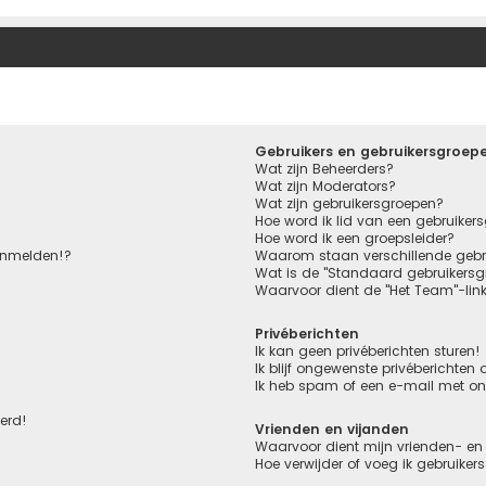
Gebruikers en gebruikersgroep
Wat zijn Beheerders?
Wat zijn Moderators?
Wat zijn gebruikersgroepen?
Hoe word ik lid van een gebruiker
Hoe word ik een groepsleider?
aanmelden!?
Waarom staan verschillende gebru
Wat is de "Standaard gebruikersg
Waarvoor dient de "Het Team"-lin
Privéberichten
Ik kan geen privéberichten sturen!
Ik blijf ongewenste privéberichten
Ik heb spam of een e-mail met o
eerd!
Vrienden en vijanden
Waarvoor dient mijn vrienden- en 
Hoe verwijder of voeg ik gebruiker