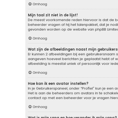
Omhoog
Mijn taal zit niet in de lijst!
De meest voorkomende reden hiervoor is dat de behee
beheerder vragen of hij het talenpakket, dat je nodi
gevonden worden op de website van phpBB Limited 
Omhoog
Wat zijn de afbeeldingen naast mijn gebruike
Er kunnen 2 afbeeldingen bij een gebruikersnaam staa
aangeven hoeveel berichten je geplaatst hebt of wa
afbeelding is meestal uniek of persoonlijk voor ied
Omhoog
Hoe kan ik een avatar instellen?
In je Gebruikerspaneel, onder “Profiel” kun je een
Het is aan de beheerders om avatars in te schakel
contact op met een beheerder voor je vragen hier
Omhoog
Wat is mijn rang en hoe verander ik mijn rang?