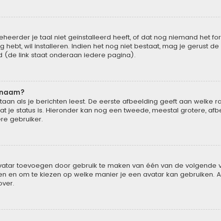
rder je taal niet geïnstalleerd heeft, of dat nog niemand het forum
g hebt, wil installeren. Indien het nog niet bestaat, mag je gerust 
(de link staat onderaan iedere pagina).
rsnaam?
n als je berichten leest. De eerste afbeelding geeft aan welke rang 
t je status is. Hieronder kan nog een tweede, meestal grotere, afb
ere gebruiker.
 avatar toevoegen door gebruik te maken van één van de volgende vi
en en om te kiezen op welke manier je een avatar kan gebruiken. A
over.