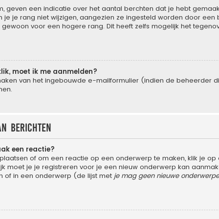
 geven een indicatie over het aantal berchten dat je hebt gemaakt 
e je rang niet wijzigen, aangezien ze ingesteld worden door een be
gewoon voor een hogere rang. Dit heeft zelfs mogelijk het tegeno
klik, moet ik me aanmelden?
aken van het ingebouwde e-mailformulier (indien de beheerder dit 
men.
an berichten
aak een reactie?
laatsen of om een reactie op een onderwerp te maken, klik je op
 moet je je registreren voor je een nieuw onderwerp kan aanmaken,
of in een onderwerp (de lijst met
je mag geen nieuwe onderwerpen