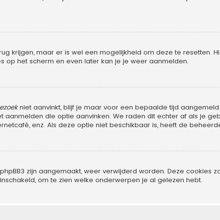
rug krijgen, maar er is wel een mogelijkheid om deze te resetten
ties op het scherm en even later kan je je weer aanmelden.
bezoek
niet aanvinkt, blijf je maar voor een bepaalde tijd aangeme
het aanmelden die optie aanvinken. We raden dit echter af als je 
ternetcafé, enz. Als deze optie niet beschikbaar is, heeft de beheer
oor phpBB3 zijn aangemaakt, weer verwijderd worden. Deze cookies
 inschakeld, om te zien welke onderwerpen je al gelezen hebt.