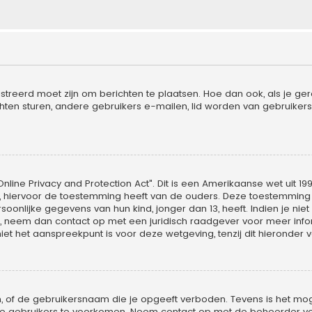
streerd moet zijn om berichten te plaatsen. Hoe dan ook, als je ger
hten sturen, andere gebruikers e-mailen, lid worden van gebruikers
nline Privacy and Protection Act". Dit is een Amerikaanse wet uit 19
, hiervoor de toestemming heeft van de ouders. Deze toestemming m
nlijke gegevens van hun kind, jonger dan 13, heeft. Indien je niet 
is, neem dan contact op met een juridisch raadgever voor meer in
iet het aanspreekpunt is voor deze wetgeving, tenzij dit hieronder 
, of de gebruikersnaam die je opgeeft verboden. Tevens is het moge
uwe gebruikers te voorkomen. Neem contact op met de beheerder vo