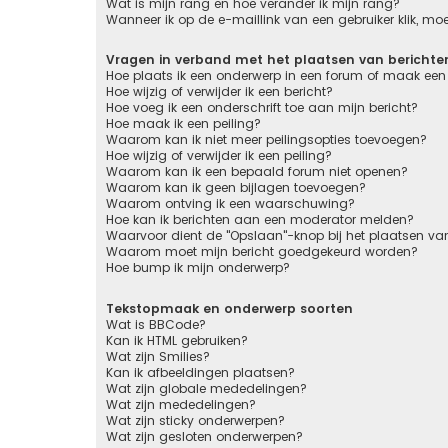
Wat is mijn rang en hoe verander ik mijn rang?
Wanneer ik op de e-maillink van een gebruiker klik, m
Vragen in verband met het plaatsen van berichte
Hoe plaats ik een onderwerp in een forum of maak een 
Hoe wijzig of verwijder ik een bericht?
Hoe voeg ik een onderschrift toe aan mijn bericht?
Hoe maak ik een peiling?
Waarom kan ik niet meer peilingsopties toevoegen?
Hoe wijzig of verwijder ik een peiling?
Waarom kan ik een bepaald forum niet openen?
Waarom kan ik geen bijlagen toevoegen?
Waarom ontving ik een waarschuwing?
Hoe kan ik berichten aan een moderator melden?
Waarvoor dient de "Opslaan"-knop bij het plaatsen van
Waarom moet mijn bericht goedgekeurd worden?
Hoe bump ik mijn onderwerp?
Tekstopmaak en onderwerp soorten
Wat is BBCode?
Kan ik HTML gebruiken?
Wat zijn Smilies?
Kan ik afbeeldingen plaatsen?
Wat zijn globale mededelingen?
Wat zijn mededelingen?
Wat zijn sticky onderwerpen?
Wat zijn gesloten onderwerpen?