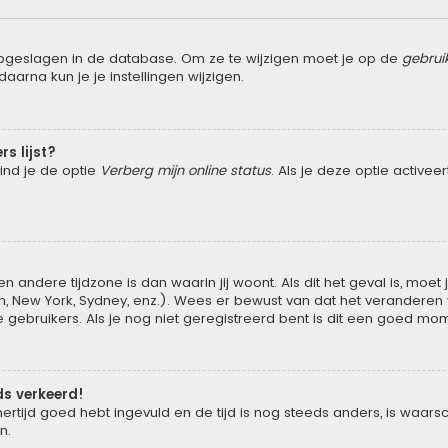
opgeslagen in de database. Om ze te wijzigen moet je op de
gebrui
aarna kun je je instellingen wijzigen.
rs lijst?
vind je de optie
Verberg mijn online status
. Als je deze optie activee
n andere tijdzone is dan waarin jij woont. Als dit het geval is, moe
New York, Sydney, enz.). Wees er bewust van dat het veranderen va
ebruikers. Als je nog niet geregistreerd bent is dit een goed mom
eds verkeerd!
ertijd goed hebt ingevuld en de tijd is nog steeds anders, is waarsch
n.