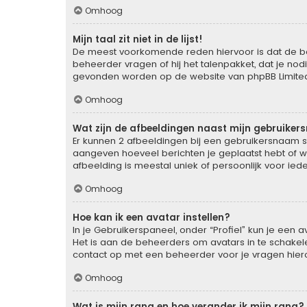
Omhoog
Mijn taal zit niet in de lijst!
De meest voorkomende reden hiervoor is dat de behee
beheerder vragen of hij het talenpakket, dat je nodi
gevonden worden op de website van phpBB Limited 
Omhoog
Wat zijn de afbeeldingen naast mijn gebruike
Er kunnen 2 afbeeldingen bij een gebruikersnaam staa
aangeven hoeveel berichten je geplaatst hebt of wa
afbeelding is meestal uniek of persoonlijk voor ied
Omhoog
Hoe kan ik een avatar instellen?
In je Gebruikerspaneel, onder “Profiel” kun je een
Het is aan de beheerders om avatars in te schakel
contact op met een beheerder voor je vragen hier
Omhoog
Wat is mijn rang en hoe verander ik mijn rang?