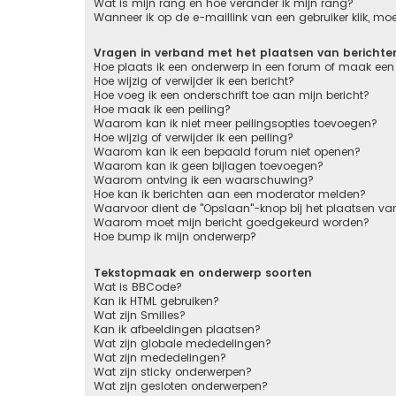
Wat is mijn rang en hoe verander ik mijn rang?
Wanneer ik op de e-maillink van een gebruiker klik, m
Vragen in verband met het plaatsen van berichte
Hoe plaats ik een onderwerp in een forum of maak een 
Hoe wijzig of verwijder ik een bericht?
Hoe voeg ik een onderschrift toe aan mijn bericht?
Hoe maak ik een peiling?
Waarom kan ik niet meer peilingsopties toevoegen?
Hoe wijzig of verwijder ik een peiling?
Waarom kan ik een bepaald forum niet openen?
Waarom kan ik geen bijlagen toevoegen?
Waarom ontving ik een waarschuwing?
Hoe kan ik berichten aan een moderator melden?
Waarvoor dient de "Opslaan"-knop bij het plaatsen van
Waarom moet mijn bericht goedgekeurd worden?
Hoe bump ik mijn onderwerp?
Tekstopmaak en onderwerp soorten
Wat is BBCode?
Kan ik HTML gebruiken?
Wat zijn Smilies?
Kan ik afbeeldingen plaatsen?
Wat zijn globale mededelingen?
Wat zijn mededelingen?
Wat zijn sticky onderwerpen?
Wat zijn gesloten onderwerpen?