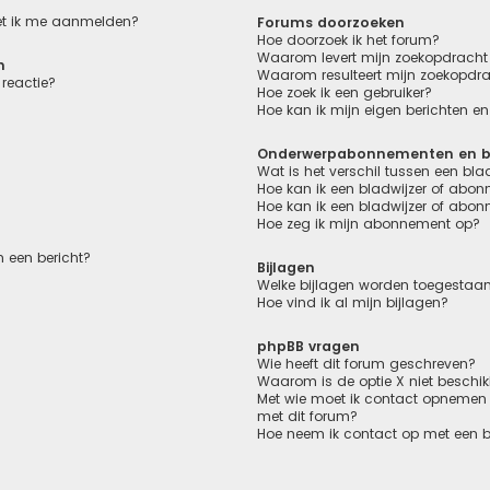
oet ik me aanmelden?
Forums doorzoeken
Hoe doorzoek ik het forum?
Waarom levert mijn zoekopdracht 
n
Waarom resulteert mijn zoekopdra
reactie?
Hoe zoek ik een gebruiker?
Hoe kan ik mijn eigen berichten 
Onderwerpabonnementen en bl
Wat is het verschil tussen een bl
Hoe kan ik een bladwijzer of abon
Hoe kan ik een bladwijzer of abon
Hoe zeg ik mijn abonnement op?
 een bericht?
Bijlagen
Welke bijlagen worden toegestaan
Hoe vind ik al mijn bijlagen?
phpBB vragen
Wie heeft dit forum geschreven?
Waarom is de optie X niet beschi
Met wie moet ik contact opnemen o
met dit forum?
Hoe neem ik contact op met een 