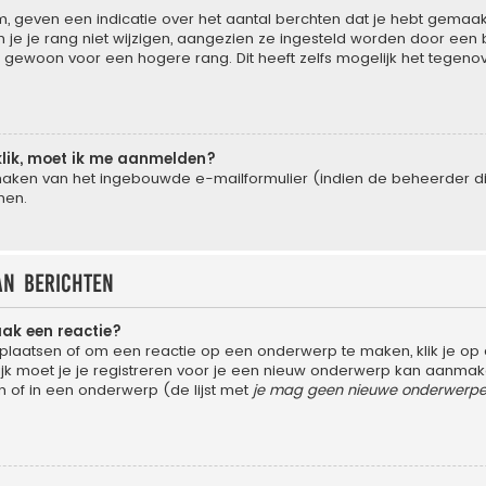
 geven een indicatie over het aantal berchten dat je hebt gemaakt 
e je rang niet wijzigen, aangezien ze ingesteld worden door een be
gewoon voor een hogere rang. Dit heeft zelfs mogelijk het tegeno
klik, moet ik me aanmelden?
aken van het ingebouwde e-mailformulier (indien de beheerder dit 
men.
an berichten
aak een reactie?
laatsen of om een reactie op een onderwerp te maken, klik je op
 moet je je registreren voor je een nieuw onderwerp kan aanmaken,
of in een onderwerp (de lijst met
je mag geen nieuwe onderwerpen