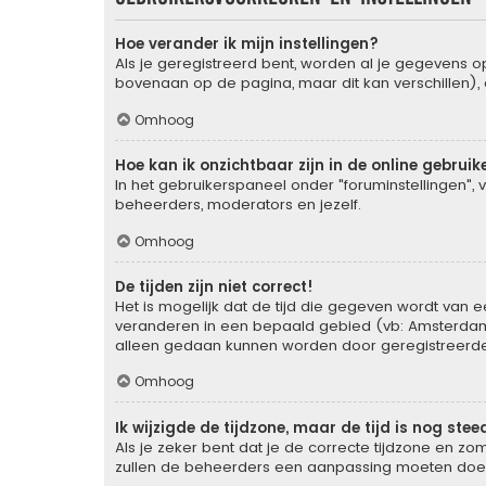
Hoe verander ik mijn instellingen?
Als je geregistreerd bent, worden al je gegevens 
bovenaan op de pagina, maar dit kan verschillen), d
Omhoog
Hoe kan ik onzichtbaar zijn in de online gebruike
In het gebruikerspaneel onder "foruminstellingen", 
beheerders, moderators en jezelf.
Omhoog
De tijden zijn niet correct!
Het is mogelijk dat de tijd die gegeven wordt van ee
veranderen in een bepaald gebied (vb: Amsterdam, 
alleen gedaan kunnen worden door geregistreerde g
Omhoog
Ik wijzigde de tijdzone, maar de tijd is nog ste
Als je zeker bent dat je de correcte tijdzone en zom
zullen de beheerders een aanpassing moeten doe