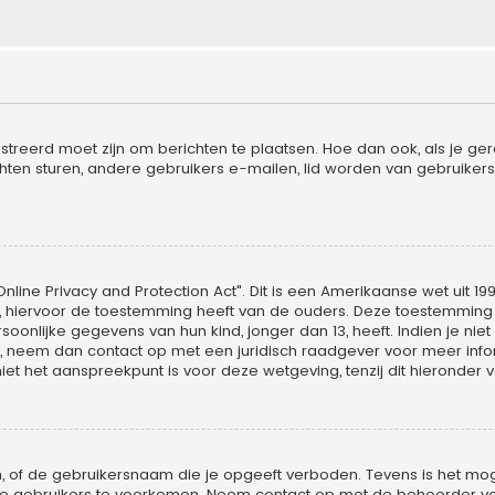
streerd moet zijn om berichten te plaatsen. Hoe dan ook, als je ger
hten sturen, andere gebruikers e-mailen, lid worden van gebruikers
nline Privacy and Protection Act". Dit is een Amerikaanse wet uit 19
, hiervoor de toestemming heeft van de ouders. Deze toestemming m
nlijke gegevens van hun kind, jonger dan 13, heeft. Indien je niet 
is, neem dan contact op met een juridisch raadgever voor meer in
iet het aanspreekpunt is voor deze wetgeving, tenzij dit hieronder 
, of de gebruikersnaam die je opgeeft verboden. Tevens is het moge
uwe gebruikers te voorkomen. Neem contact op met de beheerder vo