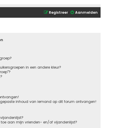
Registreer
Aanmelden
en
sgroep?
ikersgroepen in een andere kleur?
roep"?
k?
 ontvangen!
ngepaste inhoud van iemand op dit forum ontvangen!
vijandenlijst?
s toe aan mijn vrienden- en/of vijandenlijst?