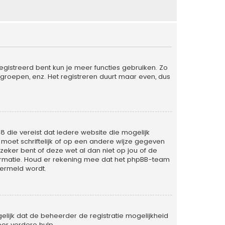
egistreerd bent kun je meer functies gebruiken. Zo
groepen, enz. Het registreren duurt maar even, dus
98 die vereist dat iedere website die mogelijk
oet schriftelijk of op een andere wijze gegeven
zeker bent of deze wet al dan niet op jou of de
formatie. Houd er rekening mee dat het phpBB-team
vermeld wordt.
lijk dat de beheerder de registratie mogelijkheid
or verdere hulp.