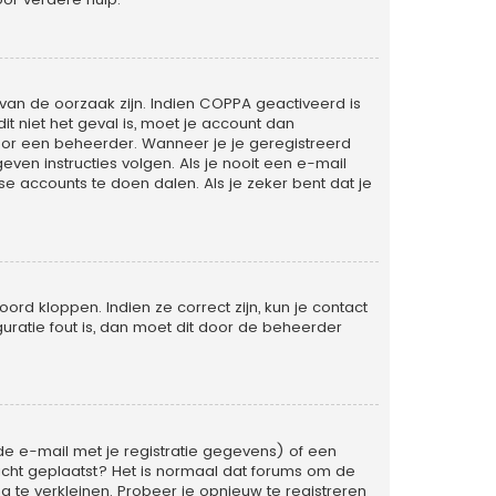
van de oorzaak zijn. Indien COPPA geactiveerd is
dit niet het geval is, moet je account dan
or een beheerder. Wanneer je je geregistreerd
ven instructies volgen. Als je nooit een e-mail
e accounts te doen dalen. Als je zeker bent dat je
rd kloppen. Indien ze correct zijn, kun je contact
uratie fout is, dan moet dit door de beheerder
e e-mail met je registratie gegevens) of een
richt geplaatst? Het is normaal dat forums om de
 te verkleinen. Probeer je opnieuw te registreren