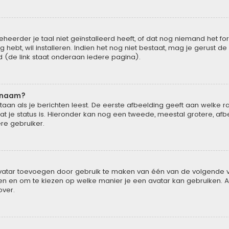
rder je taal niet geïnstalleerd heeft, of dat nog niemand het forum
g hebt, wil installeren. Indien het nog niet bestaat, mag je gerust 
(de link staat onderaan iedere pagina).
rsnaam?
n als je berichten leest. De eerste afbeelding geeft aan welke rang 
t je status is. Hieronder kan nog een tweede, meestal grotere, afb
ere gebruiker.
 avatar toevoegen door gebruik te maken van één van de volgende vi
en en om te kiezen op welke manier je een avatar kan gebruiken. A
over.