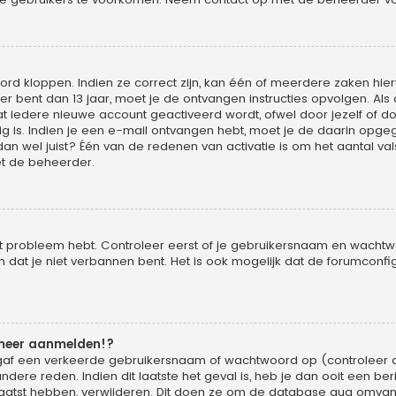
rd kloppen. Indien ze correct zijn, kan één of meerdere zaken hier
ger bent dan 13 jaar, moet je de ontvangen instructies opvolgen. Als 
iedere nieuwe account geactiveerd wordt, ofwel door jezelf of do
g is. Indien je een e-mail ontvangen hebt, moet je de daarin opgege
wel juist? Één van de redenen van activatie is om het aantal vals
t de beheerder.
it probleem hebt. Controleer eerst of je gebruikersnaam en wachtwoo
at je niet verbannen bent. Het is ook mogelijk dat de forumconfig
 meer aanmelden!?
gaf een verkeerde gebruikersnaam of wachtwoord op (controleer d
dere reden. Indien dit laatste het geval is, heb je dan ooit een be
laatst hebben, verwijderen. Dit doen ze om de database qua omvang