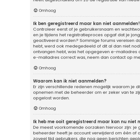
Omhoog
Ik ben geregistreerd maar kan niet aanmelden!
Controleer eerst of je gebruikersnaam en wachtwoo
en je tijdens het registratieproces opgaf dat je jon
geactiveerd worden? Sommige forums vereisen dat 
hebt, werd ook medegedeeld of dit al dan niet nodi
ontvangen hebt, was het opgegeven e-mailadres dan 
e-mailadres correct was, neem dan contact op me
Omhoog
Waarom kan ik niet aanmelden?
Er zijn verschillende redenen mogelijk waarom je d
opnemen met de beheerder om er zeker van te zijn d
opgelost worden.
Omhoog
Ik heb me ooit geregistreerd maar kan nu niet
De meest voorkomende oorzaken hiervoor zijn: je 
beheerder heeft je account verwijderd om één of an
zoveel tijd gebruikers, die nog geen berichten gep