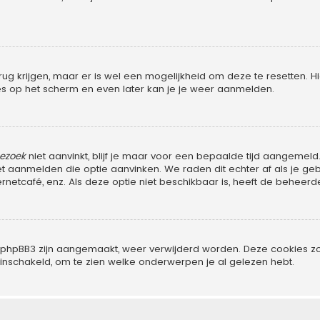
rug krijgen, maar er is wel een mogelijkheid om deze te resetten
ties op het scherm en even later kan je je weer aanmelden.
bezoek
niet aanvinkt, blijf je maar voor een bepaalde tijd aangeme
het aanmelden die optie aanvinken. We raden dit echter af als je 
ternetcafé, enz. Als deze optie niet beschikbaar is, heeft de beheer
oor phpBB3 zijn aangemaakt, weer verwijderd worden. Deze cookies
 inschakeld, om te zien welke onderwerpen je al gelezen hebt.