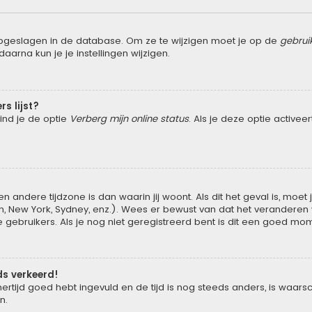
opgeslagen in de database. Om ze te wijzigen moet je op de
gebrui
aarna kun je je instellingen wijzigen.
rs lijst?
vind je de optie
Verberg mijn online status
. Als je deze optie activee
n andere tijdzone is dan waarin jij woont. Als dit het geval is, moe
New York, Sydney, enz.). Wees er bewust van dat het veranderen va
ebruikers. Als je nog niet geregistreerd bent is dit een goed mom
eds verkeerd!
ertijd goed hebt ingevuld en de tijd is nog steeds anders, is waarsch
n.