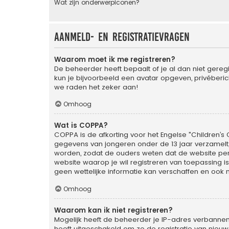
Wat zijn onderwerpiconen?
Aanmeld- en registratievragen
Waarom moet ik me registreren?
De beheerder heeft bepaalt of je al dan niet geregi
kun je bijvoorbeeld een avatar opgeven, privéberic
we raden het zeker aan!
Omhoog
Wat is COPPA?
COPPA is de afkorting voor het Engelse "Children’s O
gegevens van jongeren onder de 13 jaar verzamelt
worden, zodat de ouders weten dat de website persoo
website waarop je wil registreren van toepassing 
geen wettelijke informatie kan verschaffen en ook n
Omhoog
Waarom kan ik niet registreren?
Mogelijk heeft de beheerder je IP-adres verbannen
heeft uitgeschakeld om zo de registratie van nie