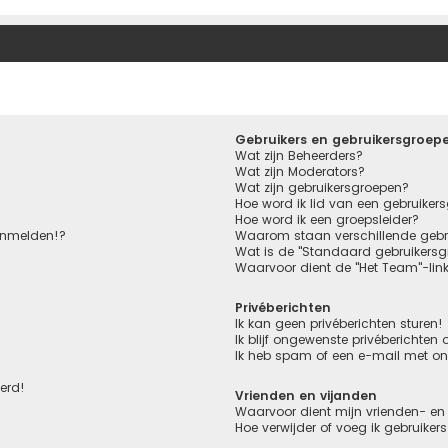
Gebruikers en gebruikersgroep
Wat zijn Beheerders?
Wat zijn Moderators?
Wat zijn gebruikersgroepen?
Hoe word ik lid van een gebruiker
Hoe word ik een groepsleider?
aanmelden!?
Waarom staan verschillende gebru
Wat is de "Standaard gebruikersg
Waarvoor dient de "Het Team"-lin
Privéberichten
Ik kan geen privéberichten sturen!
Ik blijf ongewenste privéberichten
Ik heb spam of een e-mail met o
eerd!
Vrienden en vijanden
Waarvoor dient mijn vrienden- en 
Hoe verwijder of voeg ik gebruiker