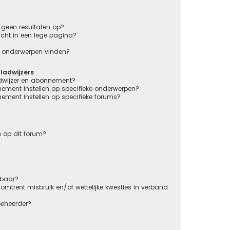
geen resultaten op?
cht in een lege pagina?
en onderwerpen vinden?
adwijzers
adwijzer en abonnement?
nement instellen op specifieke onderwerpen?
nement instellen op specifieke forums?
 op dit forum?
kbaar?
mtrent misbruik en/of wettelijke kwesties in verband
beheerder?