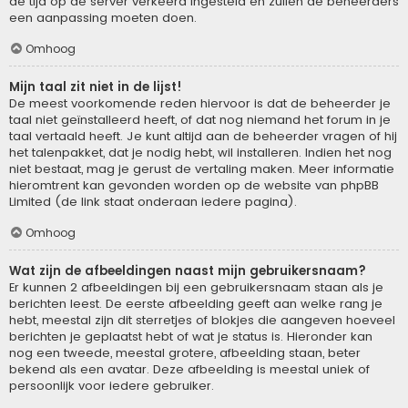
de tijd op de server verkeerd ingesteld en zullen de beheerders
een aanpassing moeten doen.
Omhoog
Mijn taal zit niet in de lijst!
De meest voorkomende reden hiervoor is dat de beheerder je
taal niet geïnstalleerd heeft, of dat nog niemand het forum in je
taal vertaald heeft. Je kunt altijd aan de beheerder vragen of hij
het talenpakket, dat je nodig hebt, wil installeren. Indien het nog
niet bestaat, mag je gerust de vertaling maken. Meer informatie
hieromtrent kan gevonden worden op de website van phpBB
Limited (de link staat onderaan iedere pagina).
Omhoog
Wat zijn de afbeeldingen naast mijn gebruikersnaam?
Er kunnen 2 afbeeldingen bij een gebruikersnaam staan als je
berichten leest. De eerste afbeelding geeft aan welke rang je
hebt, meestal zijn dit sterretjes of blokjes die aangeven hoeveel
berichten je geplaatst hebt of wat je status is. Hieronder kan
nog een tweede, meestal grotere, afbeelding staan, beter
bekend als een avatar. Deze afbeelding is meestal uniek of
persoonlijk voor iedere gebruiker.