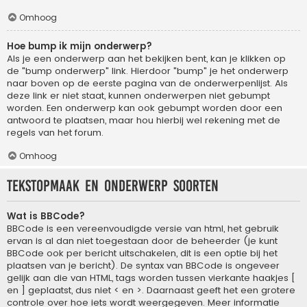
Omhoog
Hoe bump ik mijn onderwerp?
Als je een onderwerp aan het bekijken bent, kan je klikken op
de "bump onderwerp" link. Hierdoor "bump" je het onderwerp
naar boven op de eerste pagina van de onderwerpenlijst. Als
deze link er niet staat, kunnen onderwerpen niet gebumpt
worden. Een onderwerp kan ook gebumpt worden door een
antwoord te plaatsen, maar hou hierbij wel rekening met de
regels van het forum.
Omhoog
Tekstopmaak en onderwerp soorten
Wat is BBCode?
BBCode is een vereenvoudigde versie van html, het gebruik
ervan is al dan niet toegestaan door de beheerder (je kunt
BBCode ook per bericht uitschakelen, dit is een optie bij het
plaatsen van je bericht). De syntax van BBCode is ongeveer
gelijk aan die van HTML, tags worden tussen vierkante haakjes [
en ] geplaatst, dus niet < en >. Daarnaast geeft het een grotere
controle over hoe iets wordt weergegeven. Meer informatie