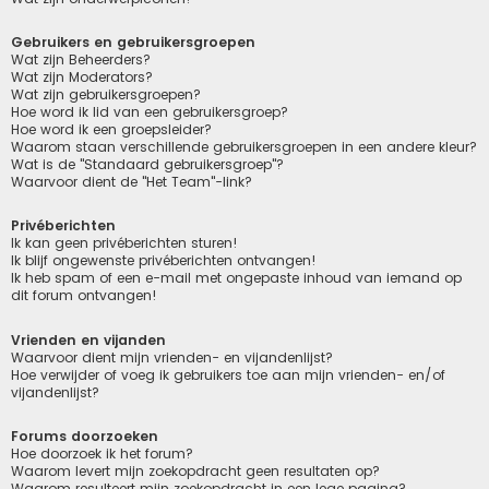
Gebruikers en gebruikersgroepen
Wat zijn Beheerders?
Wat zijn Moderators?
Wat zijn gebruikersgroepen?
Hoe word ik lid van een gebruikersgroep?
Hoe word ik een groepsleider?
Waarom staan verschillende gebruikersgroepen in een andere kleur?
Wat is de "Standaard gebruikersgroep"?
Waarvoor dient de "Het Team"-link?
Privéberichten
Ik kan geen privéberichten sturen!
Ik blijf ongewenste privéberichten ontvangen!
Ik heb spam of een e-mail met ongepaste inhoud van iemand op
dit forum ontvangen!
Vrienden en vijanden
Waarvoor dient mijn vrienden- en vijandenlijst?
Hoe verwijder of voeg ik gebruikers toe aan mijn vrienden- en/of
vijandenlijst?
Forums doorzoeken
Hoe doorzoek ik het forum?
Waarom levert mijn zoekopdracht geen resultaten op?
Waarom resulteert mijn zoekopdracht in een lege pagina?