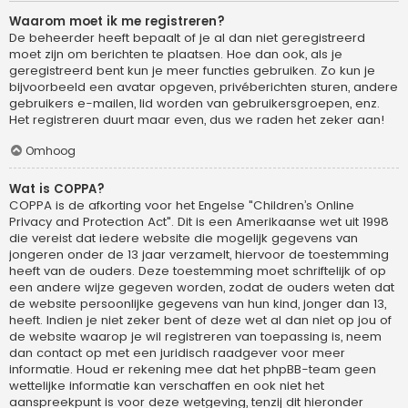
Waarom moet ik me registreren?
De beheerder heeft bepaalt of je al dan niet geregistreerd
moet zijn om berichten te plaatsen. Hoe dan ook, als je
geregistreerd bent kun je meer functies gebruiken. Zo kun je
bijvoorbeeld een avatar opgeven, privéberichten sturen, andere
gebruikers e-mailen, lid worden van gebruikersgroepen, enz.
Het registreren duurt maar even, dus we raden het zeker aan!
Omhoog
Wat is COPPA?
COPPA is de afkorting voor het Engelse "Children’s Online
Privacy and Protection Act". Dit is een Amerikaanse wet uit 1998
die vereist dat iedere website die mogelijk gegevens van
jongeren onder de 13 jaar verzamelt, hiervoor de toestemming
heeft van de ouders. Deze toestemming moet schriftelijk of op
een andere wijze gegeven worden, zodat de ouders weten dat
de website persoonlijke gegevens van hun kind, jonger dan 13,
heeft. Indien je niet zeker bent of deze wet al dan niet op jou of
de website waarop je wil registreren van toepassing is, neem
dan contact op met een juridisch raadgever voor meer
informatie. Houd er rekening mee dat het phpBB-team geen
wettelijke informatie kan verschaffen en ook niet het
aanspreekpunt is voor deze wetgeving, tenzij dit hieronder