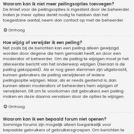
Waarom kan ik niet meer peilingsopties toevoegen?
De limiet voor de peilingsopties is ingesteld door de beheerder.
Indien je meer opties denkt nodig te hebben dan het
toegestane aantal, neem dan contact op met de beheerder.
Omhoog
Hoe wijzig of verwijder ik een peiling?
Net zoals bij de berichten kan een peiling alleen gewijzigd
worden door degene die hem gemaakt heeft, en door een
moderator of beheerder. Om de peiling te wijzigen moet je het
allereerste bericht van het onderwerp wijzigen (hieraan is de
peiling gekoppeld). Als er nog geen stemmen zijn uitgebracht,
kunnen gebruikers de peiling verwijderen of iedere
peilingsoptie wijzigen. Maar, als er reeds gestemd is, dan
kunnen alleen moderators of beheerders hem wijzigen of
verwijderen. Dit om te voorkomen dat gebruikers een peiling
maken en deze daarna vervalsen door de opties te wijzigen.
Omhoog
Waarom kan ik een bepaald forum niet openen?
Sommige forums zijn mogelijk alleen toegankelijk voor
bepaalde gebruikers of gebruikersgroepen. Om berichten te