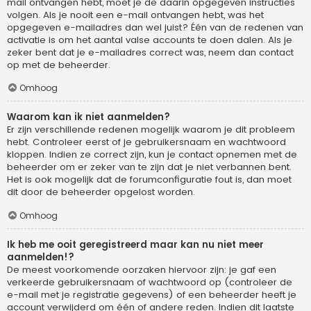
mail ontvangen hebt, moet je de daarin opgegeven instructies
volgen. Als je nooit een e-mail ontvangen hebt, was het
opgegeven e-mailadres dan wel juist? Één van de redenen van
activatie is om het aantal valse accounts te doen dalen. Als je
zeker bent dat je e-mailadres correct was, neem dan contact
op met de beheerder.
Omhoog
Waarom kan ik niet aanmelden?
Er zijn verschillende redenen mogelijk waarom je dit probleem
hebt. Controleer eerst of je gebruikersnaam en wachtwoord
kloppen. Indien ze correct zijn, kun je contact opnemen met de
beheerder om er zeker van te zijn dat je niet verbannen bent.
Het is ook mogelijk dat de forumconfiguratie fout is, dan moet
dit door de beheerder opgelost worden.
Omhoog
Ik heb me ooit geregistreerd maar kan nu niet meer
aanmelden!?
De meest voorkomende oorzaken hiervoor zijn: je gaf een
verkeerde gebruikersnaam of wachtwoord op (controleer de
e-mail met je registratie gegevens) of een beheerder heeft je
account verwijderd om één of andere reden. Indien dit laatste