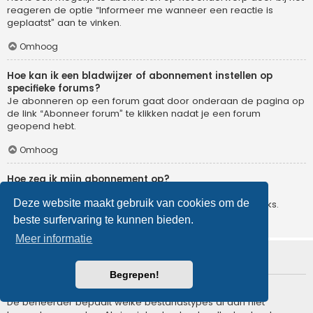
reageren de optie “Informeer me wanneer een reactie is
geplaatst” aan te vinken.
Omhoog
Hoe kan ik een bladwijzer of abonnement instellen op
specifieke forums?
Je abonneren op een forum gaat door onderaan de pagina op
de link “Abonneer forum” te klikken nadat je een forum
geopend hebt.
Omhoog
Hoe zeg ik mijn abonnement op?
Om je abonnement op te zeggen, ga je naar het
Deze website maakt gebruik van cookies om de
gebruikerspaneel en klik je op de hier voor dienende links.
beste surfervaring te kunnen bieden.
Omhoog
Meer informatie
Bijlagen
Begrepen!
Welke bijlagen worden toegestaan op dit forum?
De beheerder bepaalt welke bestandstypes al dan niet