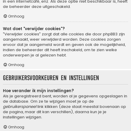
in een internetcafé, enz. Als deze optie niet beschikbaar is, heeft
de beheerder deze uitgeschakeld.
Omhoog
Wat doet "verwijder cookies"?
"Verwijder cookies" zorgt dat alle cookies die door phpBB3 zijn
aangemaakt, weer verwijderd worden. Deze cookies zorgen
ervoor dat je aangemeld wordt en geven ook de mogelijkheid,
indien de beheerder dit heeft inschakeld, om te zien welke
onderwerpen je al gelezen hebt.
Omhoog
Gebruikersvoorkeuren en instellingen
Hoe verander ik mijn instellingen?
Als je geregistreerd bent, worden al je gegevens opgeslagen in
de database. Om ze te wijzigen moet je op de
gebruikerspaneel
link klikken (deze staat meestal bovenaan op
de pagina, maar dit kan verschillen), daarna kun je je
instellingen wijzigen.
Omhoog