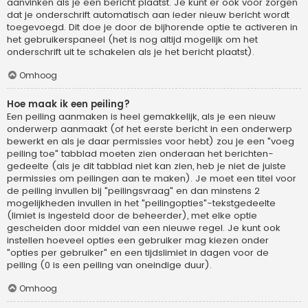
aanvinken als je een bericht plaatst. Je kunt er ook voor zorgen
dat je onderschrift automatisch aan ieder nieuw bericht wordt
toegevoegd. Dit doe je door de bijhorende optie te activeren in
het gebruikerspaneel (het is nog altijd mogelijk om het
onderschrift uit te schakelen als je het bericht plaatst).
Omhoog
Hoe maak ik een peiling?
Een peiling aanmaken is heel gemakkelijk, als je een nieuw
onderwerp aanmaakt (of het eerste bericht in een onderwerp
bewerkt en als je daar permissies voor hebt) zou je een "voeg
peiling toe" tabblad moeten zien onderaan het berichten-
gedeelte (als je dit tabblad niet kan zien, heb je niet de juiste
permissies om peilingen aan te maken). Je moet een titel voor
de peiling invullen bij "peilingsvraag" en dan minstens 2
mogelijkheden invullen in het "peilingopties"-tekstgedeelte
(limiet is ingesteld door de beheerder), met elke optie
gescheiden door middel van een nieuwe regel. Je kunt ook
instellen hoeveel opties een gebruiker mag kiezen onder
"opties per gebruiker" en een tijdslimiet in dagen voor de
peiling (0 is een peiling van oneindige duur).
Omhoog