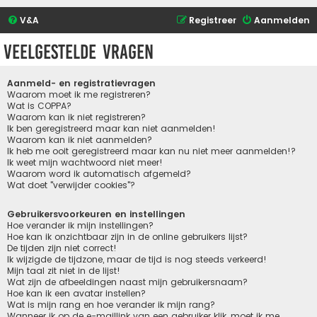
V&A
Registreer
Aanmelden
Veelgestelde vragen
Aanmeld- en registratievragen
Waarom moet ik me registreren?
Wat is COPPA?
Waarom kan ik niet registreren?
Ik ben geregistreerd maar kan niet aanmelden!
Waarom kan ik niet aanmelden?
Ik heb me ooit geregistreerd maar kan nu niet meer aanmelden!?
Ik weet mijn wachtwoord niet meer!
Waarom word ik automatisch afgemeld?
Wat doet "verwijder cookies"?
Gebruikersvoorkeuren en instellingen
Hoe verander ik mijn instellingen?
Hoe kan ik onzichtbaar zijn in de online gebruikers lijst?
De tijden zijn niet correct!
Ik wijzigde de tijdzone, maar de tijd is nog steeds verkeerd!
Mijn taal zit niet in de lijst!
Wat zijn de afbeeldingen naast mijn gebruikersnaam?
Hoe kan ik een avatar instellen?
Wat is mijn rang en hoe verander ik mijn rang?
Wanneer ik op de e-maillink van een gebruiker klik, moet ik me