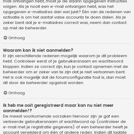
mail ontvangen hebt, moet je de daarin opgegeven instructies
volgen. Als je nooit een e-mail ontvangen hebt, was het
opgegeven e-mailadres dan wel juist? Één van de redenen van
activatie is om het aantal valse accounts te doen dalen. Als je
zeker bent dat je e-mailadres correct was, neem dan contact
op met de beheerder.
Omhoog
Waarom kan ik niet aanmelden?
Er zijn verschillende redenen mogelijk waarom je dit probleem
hebt. Controleer eerst of je gebruikersnaam en wachtwoord
kloppen. Indien ze correct zijn, kun je contact opnemen met de
beheerder om er zeker van te zijn dat je niet verbannen bent.
Het is ook mogelijk dat de forumconfiguratie fout is, dan moet
dit door de beheerder opgelost worden.
Omhoog
Ik heb me ooit geregistreerd maar kan nu niet meer
aanmelden!?
De meest voorkomende oorzaken hiervoor zijn: je gaf een
verkeerde gebruikersnaam of wachtwoord op (controleer de
e-mail met je registratie gegevens) of een beheerder heeft je
account verwijderd om één of andere reden. Indien dit laatste