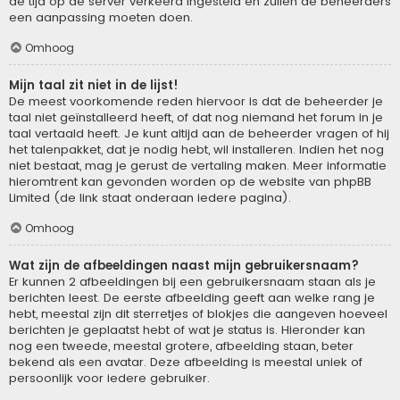
de tijd op de server verkeerd ingesteld en zullen de beheerders
een aanpassing moeten doen.
Omhoog
Mijn taal zit niet in de lijst!
De meest voorkomende reden hiervoor is dat de beheerder je
taal niet geïnstalleerd heeft, of dat nog niemand het forum in je
taal vertaald heeft. Je kunt altijd aan de beheerder vragen of hij
het talenpakket, dat je nodig hebt, wil installeren. Indien het nog
niet bestaat, mag je gerust de vertaling maken. Meer informatie
hieromtrent kan gevonden worden op de website van phpBB
Limited (de link staat onderaan iedere pagina).
Omhoog
Wat zijn de afbeeldingen naast mijn gebruikersnaam?
Er kunnen 2 afbeeldingen bij een gebruikersnaam staan als je
berichten leest. De eerste afbeelding geeft aan welke rang je
hebt, meestal zijn dit sterretjes of blokjes die aangeven hoeveel
berichten je geplaatst hebt of wat je status is. Hieronder kan
nog een tweede, meestal grotere, afbeelding staan, beter
bekend als een avatar. Deze afbeelding is meestal uniek of
persoonlijk voor iedere gebruiker.