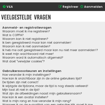
V&A
Registreer
Aanmelden
Veelgestelde vragen
Aanmeld- en registratievragen
Waarom moet ik me registreren?
Wat is COPPA?
Waarom kan ik niet registreren?
Ik ben geregistreerd maar kan niet aanmelden!
Waarom kan ik niet aanmelden?
Ik heb me ooit geregistreerd maar kan nu niet meer aanmelden!?
Ik weet mijn wachtwoord niet meer!
Waarom word ik automatisch afgemeld?
Wat doet "verwijder cookies"?
Gebruikersvoorkeuren en instellingen
Hoe verander ik mijn instellingen?
Hoe kan ik onzichtbaar zijn in de online gebruikers lijst?
De tijden zijn niet correct!
Ik wijzigde de tijdzone, maar de tijd is nog steeds verkeerd!
Mijn taal zit niet in de lijst!
Wat zijn de afbeeldingen naast mijn gebruikersnaam?
Hoe kan ik een avatar instellen?
Wat is mijn rang en hoe verander ik mijn rang?
Wanneer ik op de e-maillink van een gebruiker klik, moet ik me