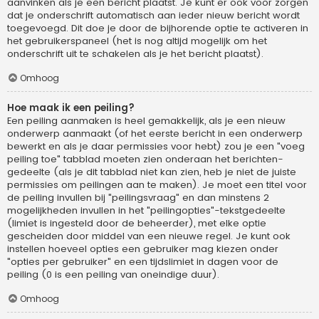
aanvinken als je een bericht plaatst. Je kunt er ook voor zorgen
dat je onderschrift automatisch aan ieder nieuw bericht wordt
toegevoegd. Dit doe je door de bijhorende optie te activeren in
het gebruikerspaneel (het is nog altijd mogelijk om het
onderschrift uit te schakelen als je het bericht plaatst).
Omhoog
Hoe maak ik een peiling?
Een peiling aanmaken is heel gemakkelijk, als je een nieuw
onderwerp aanmaakt (of het eerste bericht in een onderwerp
bewerkt en als je daar permissies voor hebt) zou je een "voeg
peiling toe" tabblad moeten zien onderaan het berichten-
gedeelte (als je dit tabblad niet kan zien, heb je niet de juiste
permissies om peilingen aan te maken). Je moet een titel voor
de peiling invullen bij "peilingsvraag" en dan minstens 2
mogelijkheden invullen in het "peilingopties"-tekstgedeelte
(limiet is ingesteld door de beheerder), met elke optie
gescheiden door middel van een nieuwe regel. Je kunt ook
instellen hoeveel opties een gebruiker mag kiezen onder
"opties per gebruiker" en een tijdslimiet in dagen voor de
peiling (0 is een peiling van oneindige duur).
Omhoog