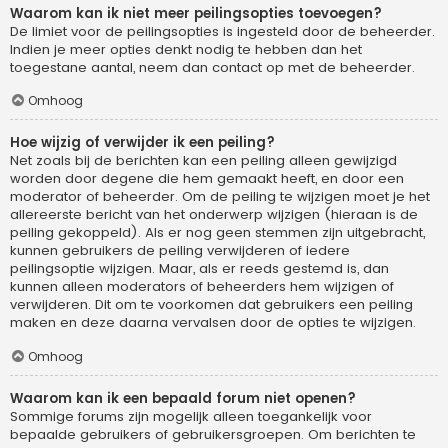
Waarom kan ik niet meer peilingsopties toevoegen?
De limiet voor de peilingsopties is ingesteld door de beheerder.
Indien je meer opties denkt nodig te hebben dan het
toegestane aantal, neem dan contact op met de beheerder.
Omhoog
Hoe wijzig of verwijder ik een peiling?
Net zoals bij de berichten kan een peiling alleen gewijzigd
worden door degene die hem gemaakt heeft, en door een
moderator of beheerder. Om de peiling te wijzigen moet je het
allereerste bericht van het onderwerp wijzigen (hieraan is de
peiling gekoppeld). Als er nog geen stemmen zijn uitgebracht,
kunnen gebruikers de peiling verwijderen of iedere
peilingsoptie wijzigen. Maar, als er reeds gestemd is, dan
kunnen alleen moderators of beheerders hem wijzigen of
verwijderen. Dit om te voorkomen dat gebruikers een peiling
maken en deze daarna vervalsen door de opties te wijzigen.
Omhoog
Waarom kan ik een bepaald forum niet openen?
Sommige forums zijn mogelijk alleen toegankelijk voor
bepaalde gebruikers of gebruikersgroepen. Om berichten te