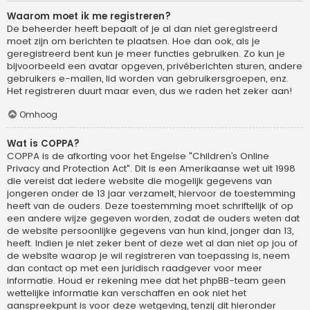
Waarom moet ik me registreren?
De beheerder heeft bepaalt of je al dan niet geregistreerd
moet zijn om berichten te plaatsen. Hoe dan ook, als je
geregistreerd bent kun je meer functies gebruiken. Zo kun je
bijvoorbeeld een avatar opgeven, privéberichten sturen, andere
gebruikers e-mailen, lid worden van gebruikersgroepen, enz.
Het registreren duurt maar even, dus we raden het zeker aan!
Omhoog
Wat is COPPA?
COPPA is de afkorting voor het Engelse "Children’s Online
Privacy and Protection Act". Dit is een Amerikaanse wet uit 1998
die vereist dat iedere website die mogelijk gegevens van
jongeren onder de 13 jaar verzamelt, hiervoor de toestemming
heeft van de ouders. Deze toestemming moet schriftelijk of op
een andere wijze gegeven worden, zodat de ouders weten dat
de website persoonlijke gegevens van hun kind, jonger dan 13,
heeft. Indien je niet zeker bent of deze wet al dan niet op jou of
de website waarop je wil registreren van toepassing is, neem
dan contact op met een juridisch raadgever voor meer
informatie. Houd er rekening mee dat het phpBB-team geen
wettelijke informatie kan verschaffen en ook niet het
aanspreekpunt is voor deze wetgeving, tenzij dit hieronder