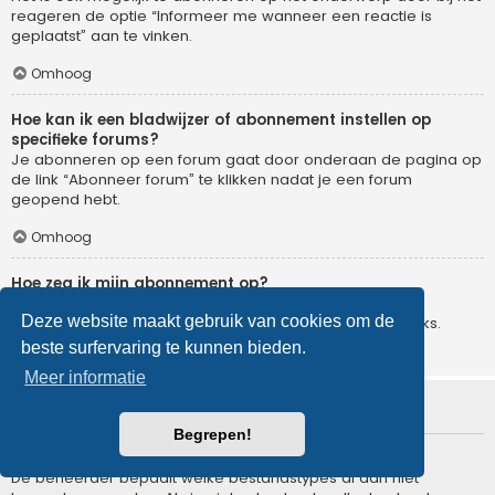
reageren de optie “Informeer me wanneer een reactie is
geplaatst” aan te vinken.
Omhoog
Hoe kan ik een bladwijzer of abonnement instellen op
specifieke forums?
Je abonneren op een forum gaat door onderaan de pagina op
de link “Abonneer forum” te klikken nadat je een forum
geopend hebt.
Omhoog
Hoe zeg ik mijn abonnement op?
Om je abonnement op te zeggen, ga je naar het
Deze website maakt gebruik van cookies om de
gebruikerspaneel en klik je op de hier voor dienende links.
beste surfervaring te kunnen bieden.
Omhoog
Meer informatie
Bijlagen
Begrepen!
Welke bijlagen worden toegestaan op dit forum?
De beheerder bepaalt welke bestandstypes al dan niet