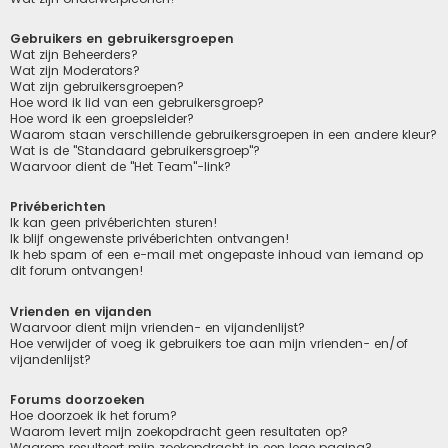
Gebruikers en gebruikersgroepen
Wat zijn Beheerders?
Wat zijn Moderators?
Wat zijn gebruikersgroepen?
Hoe word ik lid van een gebruikersgroep?
Hoe word ik een groepsleider?
Waarom staan verschillende gebruikersgroepen in een andere kleur?
Wat is de "Standaard gebruikersgroep"?
Waarvoor dient de "Het Team"-link?
Privéberichten
Ik kan geen privéberichten sturen!
Ik blijf ongewenste privéberichten ontvangen!
Ik heb spam of een e-mail met ongepaste inhoud van iemand op
dit forum ontvangen!
Vrienden en vijanden
Waarvoor dient mijn vrienden- en vijandenlijst?
Hoe verwijder of voeg ik gebruikers toe aan mijn vrienden- en/of
vijandenlijst?
Forums doorzoeken
Hoe doorzoek ik het forum?
Waarom levert mijn zoekopdracht geen resultaten op?
Waarom resulteert mijn zoekopdracht in een lege pagina?