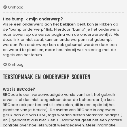
Omhoog
Hoe bump ik mijn onderwerp?
Als je een onderwerp aan het bekijken bent, kan je klikken op
de "bump onderwerp" link. Hierdoor "bump" je het onderwerp
naar boven op de eerste pagina van de onderwerpenlijst. Als
deze link er niet staat, kunnen onderwerpen niet gebumpt
worden. Een onderwerp kan ook gebumpt worden door een
antwoord te plaatsen, maar hou hierbij wel rekening met de
regels van het forum.
Omhoog
Tekstopmaak en onderwerp soorten
Wat is BBCode?
BBCode is een vereenvoudigde versie van html, het gebruik
ervan is al dan niet toegestaan door de beheerder (je kunt
BBCode ook per bericht uitschakelen, dit is een optie bij het
plaatsen van je bericht). De syntax van BBCode is ongeveer
gelijk aan die van HTML, tags worden tussen vierkante haakjes [
en ] geplaatst, dus niet < en >. Daarnaast geeft het een grotere
controle over hoe iets wordt weergegeven. Meer informatie