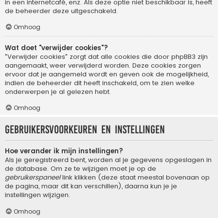
in een internetcafé, enz. Als deze optie niet beschikbaar is, heeft
de beheerder deze uitgeschakeld.
Omhoog
Wat doet "verwijder cookies"?
"Verwijder cookies" zorgt dat alle cookies die door phpBB3 zijn
aangemaakt, weer verwijderd worden. Deze cookies zorgen
ervoor dat je aangemeld wordt en geven ook de mogelijkheid,
indien de beheerder dit heeft inschakeld, om te zien welke
onderwerpen je al gelezen hebt.
Omhoog
Gebruikersvoorkeuren en instellingen
Hoe verander ik mijn instellingen?
Als je geregistreerd bent, worden al je gegevens opgeslagen in
de database. Om ze te wijzigen moet je op de
gebruikerspaneel
link klikken (deze staat meestal bovenaan op
de pagina, maar dit kan verschillen), daarna kun je je
instellingen wijzigen.
Omhoog