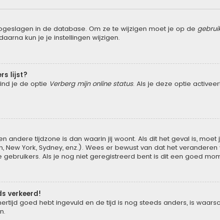
opgeslagen in de database. Om ze te wijzigen moet je op de
gebrui
aarna kun je je instellingen wijzigen.
rs lijst?
vind je de optie
Verberg mijn online status
. Als je deze optie activee
n andere tijdzone is dan waarin jij woont. Als dit het geval is, moe
New York, Sydney, enz.). Wees er bewust van dat het veranderen va
ebruikers. Als je nog niet geregistreerd bent is dit een goed mom
eds verkeerd!
ertijd goed hebt ingevuld en de tijd is nog steeds anders, is waarsch
n.