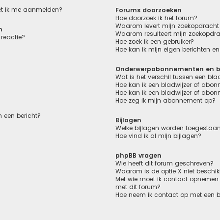
oet ik me aanmelden?
Forums doorzoeken
Hoe doorzoek ik het forum?
Waarom levert mijn zoekopdracht 
n
Waarom resulteert mijn zoekopdra
reactie?
Hoe zoek ik een gebruiker?
Hoe kan ik mijn eigen berichten 
Onderwerpabonnementen en bl
Wat is het verschil tussen een bl
Hoe kan ik een bladwijzer of abon
Hoe kan ik een bladwijzer of abon
Hoe zeg ik mijn abonnement op?
 een bericht?
Bijlagen
Welke bijlagen worden toegestaan
Hoe vind ik al mijn bijlagen?
phpBB vragen
Wie heeft dit forum geschreven?
Waarom is de optie X niet beschi
Met wie moet ik contact opnemen o
met dit forum?
Hoe neem ik contact op met een 