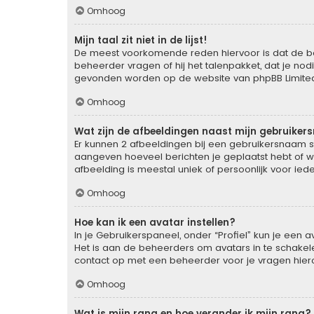
Omhoog
Mijn taal zit niet in de lijst!
De meest voorkomende reden hiervoor is dat de behee
beheerder vragen of hij het talenpakket, dat je nodi
gevonden worden op de website van phpBB Limited 
Omhoog
Wat zijn de afbeeldingen naast mijn gebruike
Er kunnen 2 afbeeldingen bij een gebruikersnaam staa
aangeven hoeveel berichten je geplaatst hebt of wa
afbeelding is meestal uniek of persoonlijk voor ied
Omhoog
Hoe kan ik een avatar instellen?
In je Gebruikerspaneel, onder “Profiel” kun je een
Het is aan de beheerders om avatars in te schakel
contact op met een beheerder voor je vragen hier
Omhoog
Wat is mijn rang en hoe verander ik mijn rang?