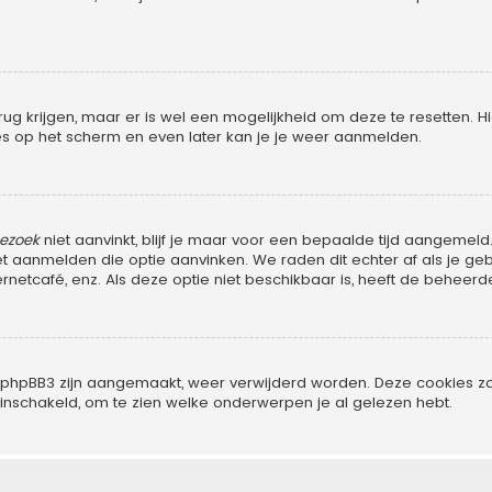
rug krijgen, maar er is wel een mogelijkheid om deze te resetten
ties op het scherm en even later kan je je weer aanmelden.
bezoek
niet aanvinkt, blijf je maar voor een bepaalde tijd aangeme
het aanmelden die optie aanvinken. We raden dit echter af als je 
ternetcafé, enz. Als deze optie niet beschikbaar is, heeft de beheer
oor phpBB3 zijn aangemaakt, weer verwijderd worden. Deze cookies
 inschakeld, om te zien welke onderwerpen je al gelezen hebt.