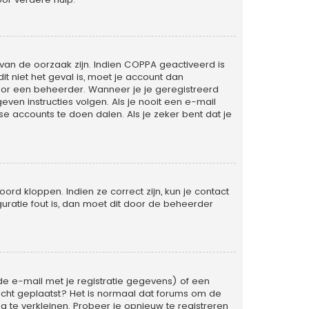
van de oorzaak zijn. Indien COPPA geactiveerd is
dit niet het geval is, moet je account dan
or een beheerder. Wanneer je je geregistreerd
ven instructies volgen. Als je nooit een e-mail
e accounts te doen dalen. Als je zeker bent dat je
rd kloppen. Indien ze correct zijn, kun je contact
uratie fout is, dan moet dit door de beheerder
e e-mail met je registratie gegevens) of een
richt geplaatst? Het is normaal dat forums om de
 te verkleinen. Probeer je opnieuw te registreren