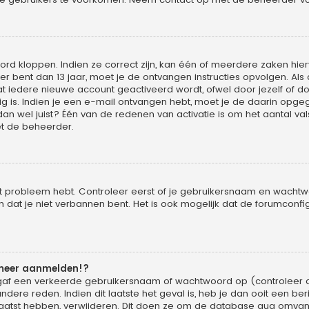
rd kloppen. Indien ze correct zijn, kan één of meerdere zaken hier
ger bent dan 13 jaar, moet je de ontvangen instructies opvolgen. Als 
iedere nieuwe account geactiveerd wordt, ofwel door jezelf of do
g is. Indien je een e-mail ontvangen hebt, moet je de daarin opgege
wel juist? Één van de redenen van activatie is om het aantal vals
t de beheerder.
it probleem hebt. Controleer eerst of je gebruikersnaam en wachtwoo
at je niet verbannen bent. Het is ook mogelijk dat de forumconfig
 meer aanmelden!?
gaf een verkeerde gebruikersnaam of wachtwoord op (controleer d
dere reden. Indien dit laatste het geval is, heb je dan ooit een be
laatst hebben, verwijderen. Dit doen ze om de database qua omvang