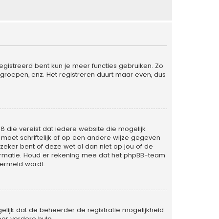
egistreerd bent kun je meer functies gebruiken. Zo
groepen, enz. Het registreren duurt maar even, dus
98 die vereist dat iedere website die mogelijk
oet schriftelijk of op een andere wijze gegeven
zeker bent of deze wet al dan niet op jou of de
formatie. Houd er rekening mee dat het phpBB-team
vermeld wordt.
lijk dat de beheerder de registratie mogelijkheid
or verdere hulp.