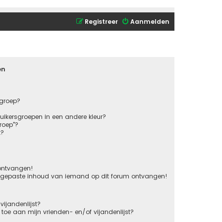
Registreer
Aanmelden
en
sgroep?
ikersgroepen in een andere kleur?
roep"?
k?
 ontvangen!
ngepaste inhoud van iemand op dit forum ontvangen!
vijandenlijst?
s toe aan mijn vrienden- en/of vijandenlijst?