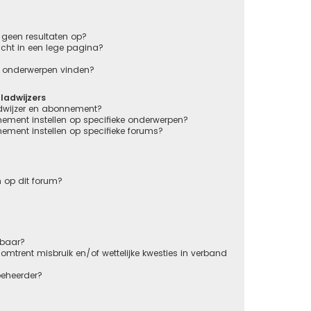
geen resultaten op?
cht in een lege pagina?
en onderwerpen vinden?
adwijzers
adwijzer en abonnement?
nement instellen op specifieke onderwerpen?
nement instellen op specifieke forums?
 op dit forum?
kbaar?
mtrent misbruik en/of wettelijke kwesties in verband
beheerder?