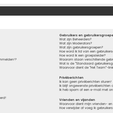
Gebruikers en gebruikersgroep
Wat zijn Beheerders?
Wat zijn Moderators?
Wat zijn gebruikersgroepen?
Hoe word ik lid van een gebruiker
Hoe word ik een groepsleider?
aanmelden!?
Waarom staan verschillende gebru
Wat is de "Standaard gebruikersg
Waarvoor dient de "Het Team"-lin
Privéberichten
Ik kan geen privéberichten sturen!
Ik blijf ongewenste privéberichten
Ik heb spam of een e-mail met o
eerd!
Vrienden en vijanden
Waarvoor dient mijn vrienden- en 
Hoe verwijder of voeg ik gebruiker