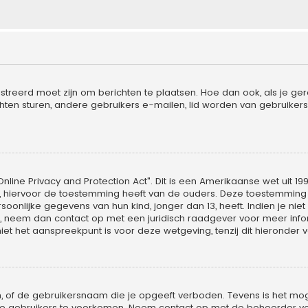
streerd moet zijn om berichten te plaatsen. Hoe dan ook, als je ger
hten sturen, andere gebruikers e-mailen, lid worden van gebruikers
nline Privacy and Protection Act". Dit is een Amerikaanse wet uit 19
, hiervoor de toestemming heeft van de ouders. Deze toestemming m
nlijke gegevens van hun kind, jonger dan 13, heeft. Indien je niet 
is, neem dan contact op met een juridisch raadgever voor meer in
iet het aanspreekpunt is voor deze wetgeving, tenzij dit hieronder 
, of de gebruikersnaam die je opgeeft verboden. Tevens is het moge
uwe gebruikers te voorkomen. Neem contact op met de beheerder vo