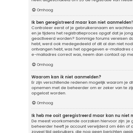
Omhoog
Ik ben geregistreerd maar kan niet aanmelden!
Controleer eerst of je gebruikersnaam en wachtwoo
en je tijdens het registratieproces opgaf dat je jon
geactiveerd worden? Sommige forums vereisen dat 
hebt, werd ook medegedeeld of dit al dan niet nodi
ontvangen hebt, was het opgegeven e-mailadres dan 
e-mailadres correct was, neem dan contact op me
Omhoog
Waarom kan ik niet aanmelden?
Er zijn verschillende redenen mogelijk waarom je d
opnemen met de beheerder om er zeker van te zijn d
opgelost worden.
Omhoog
Ik heb me ooit geregistreerd maar kan nu niet
De meest voorkomende oorzaken hiervoor zijn: je 
beheerder heeft je account verwijderd om één of an
zoveel tijd gebruikers, die nog geen berichten gep