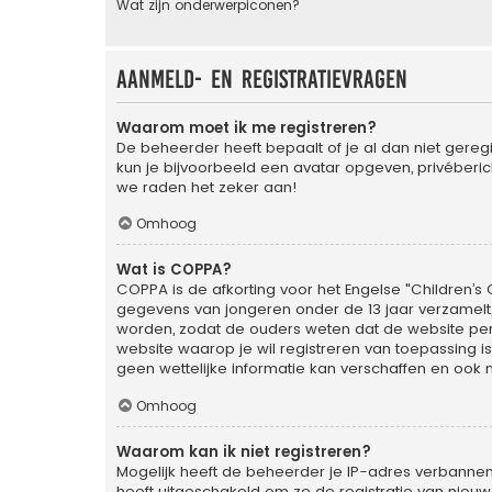
Wat zijn onderwerpiconen?
Aanmeld- en registratievragen
Waarom moet ik me registreren?
De beheerder heeft bepaalt of je al dan niet geregi
kun je bijvoorbeeld een avatar opgeven, privéberic
we raden het zeker aan!
Omhoog
Wat is COPPA?
COPPA is de afkorting voor het Engelse "Children’s O
gegevens van jongeren onder de 13 jaar verzamelt
worden, zodat de ouders weten dat de website persoo
website waarop je wil registreren van toepassing 
geen wettelijke informatie kan verschaffen en ook n
Omhoog
Waarom kan ik niet registreren?
Mogelijk heeft de beheerder je IP-adres verbannen
heeft uitgeschakeld om zo de registratie van nie