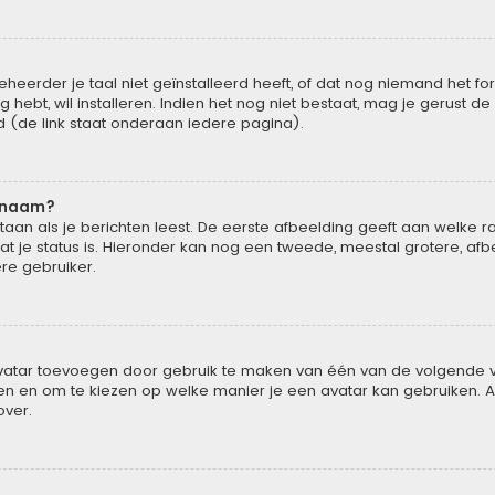
rder je taal niet geïnstalleerd heeft, of dat nog niemand het forum
g hebt, wil installeren. Indien het nog niet bestaat, mag je gerust 
(de link staat onderaan iedere pagina).
rsnaam?
n als je berichten leest. De eerste afbeelding geeft aan welke rang 
t je status is. Hieronder kan nog een tweede, meestal grotere, afb
ere gebruiker.
 avatar toevoegen door gebruik te maken van één van de volgende vi
en en om te kiezen op welke manier je een avatar kan gebruiken. A
over.