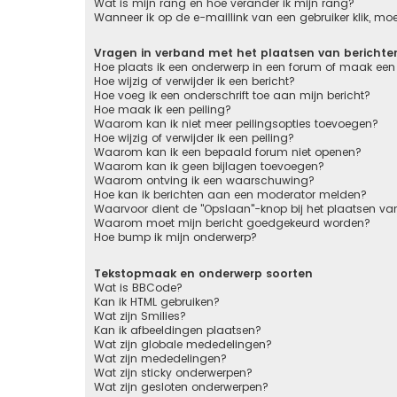
Wat is mijn rang en hoe verander ik mijn rang?
Wanneer ik op de e-maillink van een gebruiker klik, m
Vragen in verband met het plaatsen van berichte
Hoe plaats ik een onderwerp in een forum of maak een 
Hoe wijzig of verwijder ik een bericht?
Hoe voeg ik een onderschrift toe aan mijn bericht?
Hoe maak ik een peiling?
Waarom kan ik niet meer peilingsopties toevoegen?
Hoe wijzig of verwijder ik een peiling?
Waarom kan ik een bepaald forum niet openen?
Waarom kan ik geen bijlagen toevoegen?
Waarom ontving ik een waarschuwing?
Hoe kan ik berichten aan een moderator melden?
Waarvoor dient de "Opslaan"-knop bij het plaatsen van
Waarom moet mijn bericht goedgekeurd worden?
Hoe bump ik mijn onderwerp?
Tekstopmaak en onderwerp soorten
Wat is BBCode?
Kan ik HTML gebruiken?
Wat zijn Smilies?
Kan ik afbeeldingen plaatsen?
Wat zijn globale mededelingen?
Wat zijn mededelingen?
Wat zijn sticky onderwerpen?
Wat zijn gesloten onderwerpen?