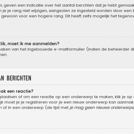
 geven een indicatie over het aantal berchten dat je hebt gemaakt 
e je rang niet wijzigen, aangezien ze ingesteld worden door een be
gewoon voor een hogere rang. Dit heeft zelfs mogelijk het tegeno
klik, moet ik me aanmelden?
aken van het ingebouwde e-mailformulier (indien de beheerder dit 
men.
an berichten
aak een reactie?
laatsen of om een reactie op een onderwerp te maken, klik je op
 moet je je registreren voor je een nieuw onderwerp kan aanmaken,
of in een onderwerp (de lijst met
je mag geen nieuwe onderwerpen