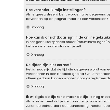
Hoe verander ik mijn instellingen?
Als je geregistreerd bent, worden al je gegevens 
bovenaan op de pagina, maar dit kan verschillen), d
Omhoog
Hoe kan ik onzichtbaar zijn in de online gebruike
In het gebruikerspaneel onder "foruminstellingen", 
beheerders, moderators en jezelf.
Omhoog
De tijden zijn niet correct!
Het is mogelijk dat de tijd die gegeven wordt van ee
veranderen in een bepaald gebied (vb: Amsterdam, 
alleen gedaan kunnen worden door geregistreerde g
Omhoog
Ik wijzigde de tijdzone, maar de tijd is nog ste
Als je zeker bent dat je de correcte tijdzone en zom
zullen de beheerders een aanpassing moeten doe